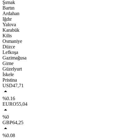
Şırnak
Bartın
Ardahan
Iğdır
Yalova
Karabük
Kilis
Osmaniye
Düzce
Lefkoşa
Gazimağusa
Girne
Güzelyurt
İskele
Pristina
USD
47,71
%0.16
EURO
55,04
%0
GBP
64,25
%0.08