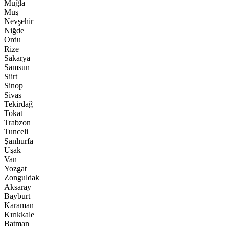
Muğla
Muş
Nevşehir
Niğde
Ordu
Rize
Sakarya
Samsun
Siirt
Sinop
Sivas
Tekirdağ
Tokat
Trabzon
Tunceli
Şanlıurfa
Uşak
Van
Yozgat
Zonguldak
Aksaray
Bayburt
Karaman
Kırıkkale
Batman