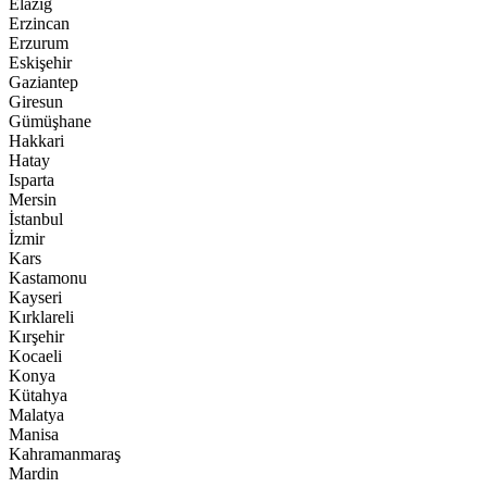
Elazığ
Erzincan
Erzurum
Eskişehir
Gaziantep
Giresun
Gümüşhane
Hakkari
Hatay
Isparta
Mersin
İstanbul
İzmir
Kars
Kastamonu
Kayseri
Kırklareli
Kırşehir
Kocaeli
Konya
Kütahya
Malatya
Manisa
Kahramanmaraş
Mardin