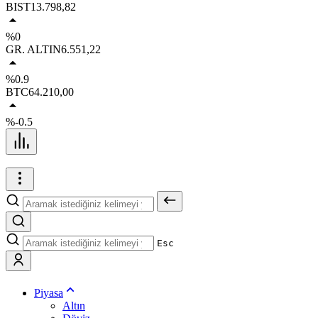
BIST
13.798,82
%0
GR. ALTIN
6.551,22
%0.9
BTC
64.210,00
%-0.5
Esc
Piyasa
Altın