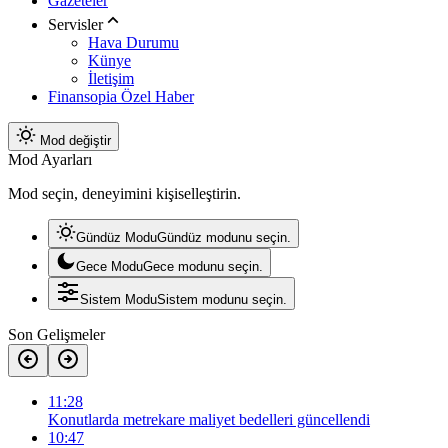
Gazeteler
Servisler
Hava Durumu
Künye
İletişim
Finansopia Özel Haber
Mod değiştir
Mod Ayarları
Mod seçin, deneyimini kişiselleştirin.
Gündüz Modu
Gündüz modunu seçin.
Gece Modu
Gece modunu seçin.
Sistem Modu
Sistem modunu seçin.
Son Gelişmeler
11:28
Konutlarda metrekare maliyet bedelleri güncellendi
10:47