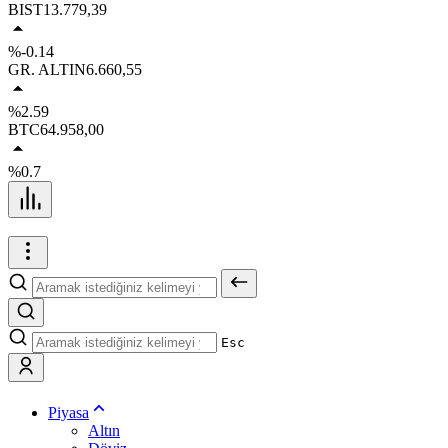
BIST
13.779,39
%-0.14
GR. ALTIN
6.660,55
%2.59
BTC
64.958,00
%0.7
Esc
Piyasa
Altın