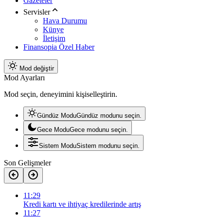
Gazeteler
Servisler
Hava Durumu
Künye
İletişim
Finansopia Özel Haber
Mod değiştir
Mod Ayarları
Mod seçin, deneyimini kişiselleştirin.
Gündüz Modu
Gündüz modunu seçin.
Gece Modu
Gece modunu seçin.
Sistem Modu
Sistem modunu seçin.
Son Gelişmeler
11:29
Kredi kartı ve ihtiyaç kredilerinde artış
11:27