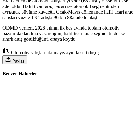
Aynı dönemde otomobil satışları yüzde 9,65 düşüşle 356 bin 256
adet oldu. Hafif ticari araç pazarı ise otomobil segmentinden
ayrışarak büyüme kaydetti. Ocak-Mayıs döneminde hafif ticari araç
satışları yüzde 1,94 artışla 96 bin 882 adede ulaştı.
ODMD verileri, 2026 yılının ilk beş ayında toplam otomotiv
pazarında daralma yaşandığını, hafif ticari araç segmentinde ise
sınırlı artış görüldüğünü ortaya koydu.
Otomotiv satışlarında mayıs ayında sert düşüş
Paylaş
Benzer Haberler