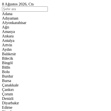
8 Ağustos 2026, Cts
Adana
Adıyaman
Afyonkarahisar
Ağrı
Amasya
Ankara
Antalya
Artvin
Aydın
Balıkesir
Bilecik
Bingöl
Bitlis
Bolu
Burdur
Bursa
Çanakkale
Çankırı
Çorum
Denizli
Diyarbakır
Edirne