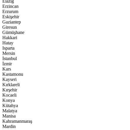
Elazığ
Erzincan
Erzurum
Eskişehir
Gaziantep
Giresun
Gümüşhane
Hakkari
Hatay
Isparta
Mersin
İstanbul
İzmir
Kars
Kastamonu
Kayseri
Kırklareli
Kırşehir
Kocaeli
Konya
Kütahya
Malatya
Manisa
Kahramanmaraş
Mardin