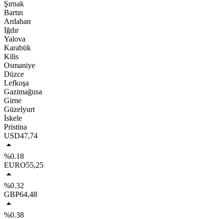
Şırnak
Bartın
Ardahan
Iğdır
Yalova
Karabük
Kilis
Osmaniye
Düzce
Lefkoşa
Gazimağusa
Girne
Güzelyurt
İskele
Pristina
USD
47,74
%0.18
EURO
55,25
%0.32
GBP
64,48
%0.38