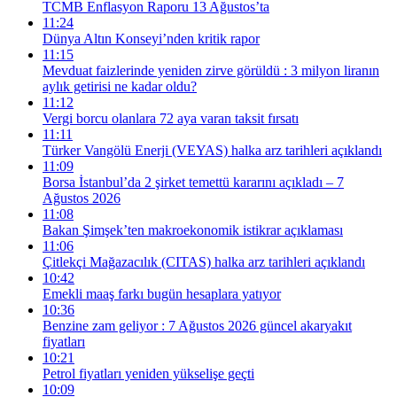
TCMB Enflasyon Raporu 13 Ağustos’ta
11:24
Dünya Altın Konseyi’nden kritik rapor
11:15
Mevduat faizlerinde yeniden zirve görüldü : 3 milyon liranın
aylık getirisi ne kadar oldu?
11:12
Vergi borcu olanlara 72 aya varan taksit fırsatı
11:11
Türker Vangölü Enerji (VEYAS) halka arz tarihleri açıklandı
11:09
Borsa İstanbul’da 2 şirket temettü kararını açıkladı – 7
Ağustos 2026
11:08
Bakan Şimşek’ten makroekonomik istikrar açıklaması
11:06
Çitlekçi Mağazacılık (CITAS) halka arz tarihleri açıklandı
10:42
Emekli maaş farkı bugün hesaplara yatıyor
10:36
Benzine zam geliyor : 7 Ağustos 2026 güncel akaryakıt
fiyatları
10:21
Petrol fiyatları yeniden yükselişe geçti
10:09