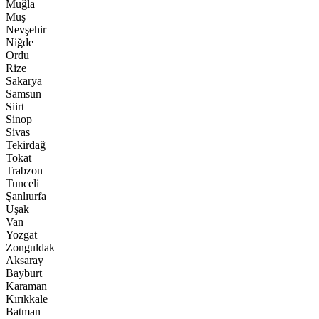
Muğla
Muş
Nevşehir
Niğde
Ordu
Rize
Sakarya
Samsun
Siirt
Sinop
Sivas
Tekirdağ
Tokat
Trabzon
Tunceli
Şanlıurfa
Uşak
Van
Yozgat
Zonguldak
Aksaray
Bayburt
Karaman
Kırıkkale
Batman