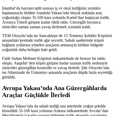
İstanbul’da bayram tatili sonrası iş ve okul trafiğinin yeniden
başlamasıyla birlikte Anadolu Yakası’nda birçok noktada araç
yoğunluğu oluştu. D-100 kara yolunda Kartal’dan başlayan trafik,
Avrasya Tüneli girişine kadar etkili oldu. Güzergâh boyunca
sürücüler zaman zaman yavaş ilerlemek zorunda kaldı.
TEM Otoyolu’nda ise Sancaktepe ile 15 Temmuz Şehitler Köprüsü
arasındaki kesimde trafik ağır seyretti. Sabah saatlerinde köprü
bağlantı yollarına yönelen araçların artmasıyla birlikte bölgede
yoğunluk daha belirgin hale geldi.
Fatih Sultan Mehmet Köprüsü istikametinde de benzer bir tablo
oluştu. Ataşehir’den köprü girişine kadar uzanan trafik nedeniyle
sürücüler güzergâhta kontrollü ve yavaş ilerledi. Şile Otoyolu’nda
ise Altunizade ile Ümraniye arasında araçların düşük hızla seyrettiği
görüldü.
Avrupa Yakası’nda Ana Güzergâhlarda
Araçlar Güçlükle İlerledi
Avrupa Yakası’nda da sabah trafiği ana arterlerde yoğun şekilde
hissedildi. D-100 kara yolunun Ankara istikametinde Avcılar’dan
Mecidiyeköy’e kadar uzanan bölümde trafik akışında yavaşlama