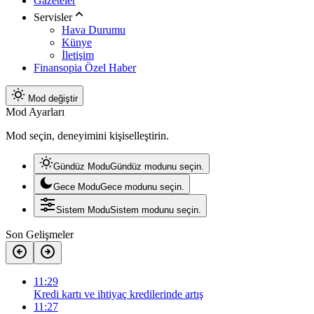
Gazeteler
Servisler
Hava Durumu
Künye
İletişim
Finansopia Özel Haber
Mod değiştir
Mod Ayarları
Mod seçin, deneyimini kişiselleştirin.
Gündüz Modu
Gündüz modunu seçin.
Gece Modu
Gece modunu seçin.
Sistem Modu
Sistem modunu seçin.
Son Gelişmeler
11:29
Kredi kartı ve ihtiyaç kredilerinde artış
11:27