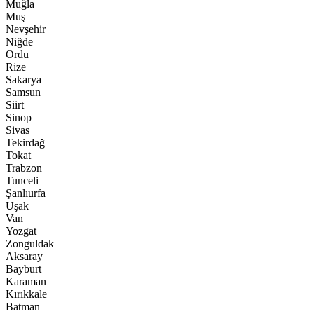
Muğla
Muş
Nevşehir
Niğde
Ordu
Rize
Sakarya
Samsun
Siirt
Sinop
Sivas
Tekirdağ
Tokat
Trabzon
Tunceli
Şanlıurfa
Uşak
Van
Yozgat
Zonguldak
Aksaray
Bayburt
Karaman
Kırıkkale
Batman