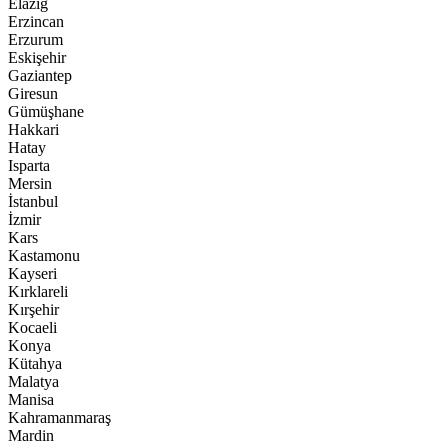
Elazığ
Erzincan
Erzurum
Eskişehir
Gaziantep
Giresun
Gümüşhane
Hakkari
Hatay
Isparta
Mersin
İstanbul
İzmir
Kars
Kastamonu
Kayseri
Kırklareli
Kırşehir
Kocaeli
Konya
Kütahya
Malatya
Manisa
Kahramanmaraş
Mardin