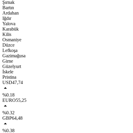
Şırnak
Bartın
Ardahan
Iğdır
Yalova
Karabük
Kilis
Osmaniye
Düzce
Lefkoşa
Gazimağusa
Girne
Güzelyurt
İskele
Pristina
USD
47,74
%0.18
EURO
55,25
%0.32
GBP
64,48
%0.38