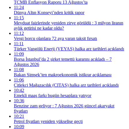
TCMB Enflasyon Raporu 13 Ağustos’ta
11:24
Dünya Altın Konseyi’nden kritik rapor
11:15
Mevduat faizlerinde yeniden zirve görüldü : 3 milyon liranın
aylık getirisi ne kadar oldu?
11:12
Vergi borcu olanlara 72 aya varan taksit fırsatı
11:11
Türker Vangölü Enerji (VEYAS) halka arz tarihleri açıklandı
11:09
Borsa İstanbul’da 2 şirket temettü kararını açıkladı – 7
Ağustos 2026
11:08
Bakan Şimşek’ten makroekonomik istikrar açıklaması
11:06
Çitlekçi Mağazacılık (CITAS) halka arz tarihleri açıklandı
10:42
Emekli maaş farkı bugün hesaplara yatıyor
10:36
Benzine zam geliyor : 7 Ağustos 2026 güncel akaryakıt
fiyatları
10:21
Petrol fiyatları yeniden yükselişe geçti
10:09