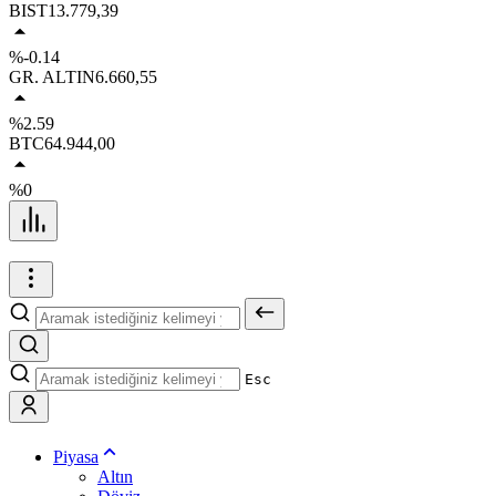
BIST
13.779,39
%-0.14
GR. ALTIN
6.660,55
%2.59
BTC
64.944,00
%0
Esc
Piyasa
Altın