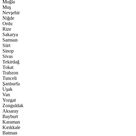
Muğla
Muş
Nevşehir
Niğde
Ordu
Rize
Sakarya
Samsun
Siirt
Sinop
Sivas
Tekirdağ
Tokat
Trabzon
Tunceli
Şanlıurfa
Uşak
Van
Yozgat
Zonguldak
Aksaray
Bayburt
Karaman
Kırıkkale
Batman