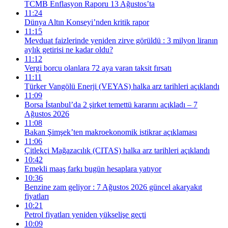
TCMB Enflasyon Raporu 13 Ağustos’ta
11:24
Dünya Altın Konseyi’nden kritik rapor
11:15
Mevduat faizlerinde yeniden zirve görüldü : 3 milyon liranın
aylık getirisi ne kadar oldu?
11:12
Vergi borcu olanlara 72 aya varan taksit fırsatı
11:11
Türker Vangölü Enerji (VEYAS) halka arz tarihleri açıklandı
11:09
Borsa İstanbul’da 2 şirket temettü kararını açıkladı – 7
Ağustos 2026
11:08
Bakan Şimşek’ten makroekonomik istikrar açıklaması
11:06
Çitlekçi Mağazacılık (CITAS) halka arz tarihleri açıklandı
10:42
Emekli maaş farkı bugün hesaplara yatıyor
10:36
Benzine zam geliyor : 7 Ağustos 2026 güncel akaryakıt
fiyatları
10:21
Petrol fiyatları yeniden yükselişe geçti
10:09