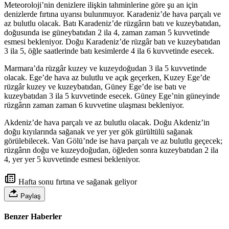
Meteoroloji’nin denizlere ilişkin tahminlerine göre şu an için
denizlerde fırtına uyarısı bulunmuyor. Karadeniz’de hava parçalı ve
az bulutlu olacak. Batı Karadeniz’de rüzgârın batı ve kuzeybatıdan,
doğusunda ise güneybatıdan 2 ila 4, zaman zaman 5 kuvvetinde
esmesi bekleniyor. Doğu Karadeniz’de rüzgâr batı ve kuzeybatıdan
3 ila 5, öğle saatlerinde batı kesimlerde 4 ila 6 kuvvetinde esecek.
Marmara’da rüzgâr kuzey ve kuzeydoğudan 3 ila 5 kuvvetinde
olacak. Ege’de hava az bulutlu ve açık geçerken, Kuzey Ege’de
rüzgâr kuzey ve kuzeybatıdan, Güney Ege’de ise batı ve
kuzeybatıdan 3 ila 5 kuvvetinde esecek. Güney Ege’nin güneyinde
rüzgârın zaman zaman 6 kuvvetine ulaşması bekleniyor.
Akdeniz’de hava parçalı ve az bulutlu olacak. Doğu Akdeniz’in
doğu kıyılarında sağanak ve yer yer gök gürültülü sağanak
görülebilecek. Van Gölü’nde ise hava parçalı ve az bulutlu geçecek;
rüzgârın doğu ve kuzeydoğudan, öğleden sonra kuzeybatıdan 2 ila
4, yer yer 5 kuvvetinde esmesi bekleniyor.
Hafta sonu fırtına ve sağanak geliyor
Paylaş
Benzer Haberler