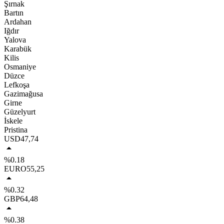
Şırnak
Bartın
Ardahan
Iğdır
Yalova
Karabük
Kilis
Osmaniye
Düzce
Lefkoşa
Gazimağusa
Girne
Güzelyurt
İskele
Pristina
USD
47,74
%0.18
EURO
55,25
%0.32
GBP
64,48
%0.38