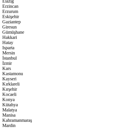
Elazığ
Erzincan
Erzurum
Eskişehir
Gaziantep
Giresun
Gümüşhane
Hakkari
Hatay
Isparta
Mersin
İstanbul
İzmir
Kars
Kastamonu
Kayseri
Kırklareli
Kırşehir
Kocaeli
Konya
Kütahya
Malatya
Manisa
Kahramanmaraş
Mardin