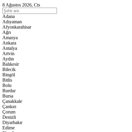
8 Ağustos 2026, Cts
Adana
Adıyaman
Afyonkarahisar
Ağrı
Amasya
Ankara
Antalya
Artvin
Aydın
Balıkesir
Bilecik
Bingöl
Bitlis
Bolu
Burdur
Bursa
Çanakkale
Çankırı
Çorum
Denizli
Diyarbakır
Edirne