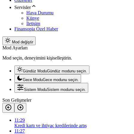
Gazeteler
Servisler
Hava Durumu
Künye
İletişim
Finansopia Özel Haber
Mod değiştir
Mod Ayarları
Mod seçin, deneyimini kişiselleştirin.
Gündüz Modu
Gündüz modunu seçin.
Gece Modu
Gece modunu seçin.
Sistem Modu
Sistem modunu seçin.
Son Gelişmeler
11:29
Kredi kartı ve ihtiyaç kredilerinde artış
11:27