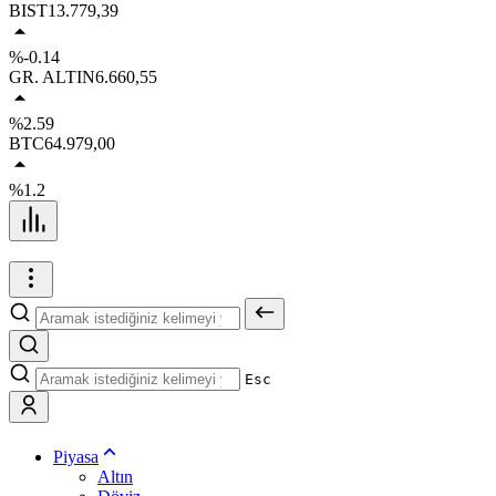
BIST
13.779,39
%-0.14
GR. ALTIN
6.660,55
%2.59
BTC
64.979,00
%1.2
Esc
Piyasa
Altın