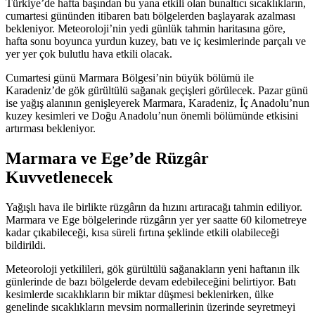
Türkiye’de hafta başından bu yana etkili olan bunaltıcı sıcaklıkların,
cumartesi gününden itibaren batı bölgelerden başlayarak azalması
bekleniyor. Meteoroloji’nin yedi günlük tahmin haritasına göre,
hafta sonu boyunca yurdun kuzey, batı ve iç kesimlerinde parçalı ve
yer yer çok bulutlu hava etkili olacak.
Cumartesi günü Marmara Bölgesi’nin büyük bölümü ile
Karadeniz’de gök gürültülü sağanak geçişleri görülecek. Pazar günü
ise yağış alanının genişleyerek Marmara, Karadeniz, İç Anadolu’nun
kuzey kesimleri ve Doğu Anadolu’nun önemli bölümünde etkisini
artırması bekleniyor.
Marmara ve Ege’de Rüzgâr
Kuvvetlenecek
Yağışlı hava ile birlikte rüzgârın da hızını artıracağı tahmin ediliyor.
Marmara ve Ege bölgelerinde rüzgârın yer yer saatte 60 kilometreye
kadar çıkabileceği, kısa süreli fırtına şeklinde etkili olabileceği
bildirildi.
Meteoroloji yetkilileri, gök gürültülü sağanakların yeni haftanın ilk
günlerinde de bazı bölgelerde devam edebileceğini belirtiyor. Batı
kesimlerde sıcaklıkların bir miktar düşmesi beklenirken, ülke
genelinde sıcaklıkların mevsim normallerinin üzerinde seyretmeyi