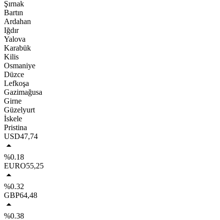
Şırnak
Bartın
Ardahan
Iğdır
Yalova
Karabük
Kilis
Osmaniye
Düzce
Lefkoşa
Gazimağusa
Girne
Güzelyurt
İskele
Pristina
USD
47,74
%0.18
EURO
55,25
%0.32
GBP
64,48
%0.38