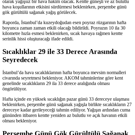
olarak yağışsız bir hava hakim olacak. Kentte güneşli ve az bulutlu
hava koşullarının etkisini sürdürmesi beklenirken, perşembe günü
gök gürültülü sağanak yağış görülecek.
Raporda, İstanbul’da kuzeydoğudan esen poyraz rüzgarının hafta
boyunca zaman zaman etkili olacağı bildirildi. Poyrazın 10 ila 30
kilometre hızla esmesi beklenirken, sıcak havaya rağmen kentte
serinlik hissi oluşturacağı ifade edildi.
Sıcaklıklar 29 ile 33 Derece Arasında
Seyredecek
İstanbul’da hava sıcaklıklarının hafta boyunca mevsim normalleri
civarında seyretmesi bekleniyor. AKOM tahminlerine göre kent
genelinde sıcaklıkların 29 ila 33 derece aralığında olması
öngörülüyor.
Hafta içinde en yüksek sıcaklığın pazar günü 33 dereceye ulaşması
beklenirken, perşembe günü sağanak yağışla birlikte sıcaklıkların 27
dereceye kadar gerileyeceği tahmin ediliyor. Yağışın ardından cuma
gününden itibaren kentte yeniden az bulutlu ve açık havanın etkili
olması bekleniyor.
Perşembe Günü Gök Gürültülü Sağanak