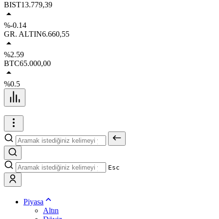
BIST
13.779,39
%-0.14
GR. ALTIN
6.660,55
%2.59
BTC
65.000,00
%0.5
Esc
Piyasa
Altın