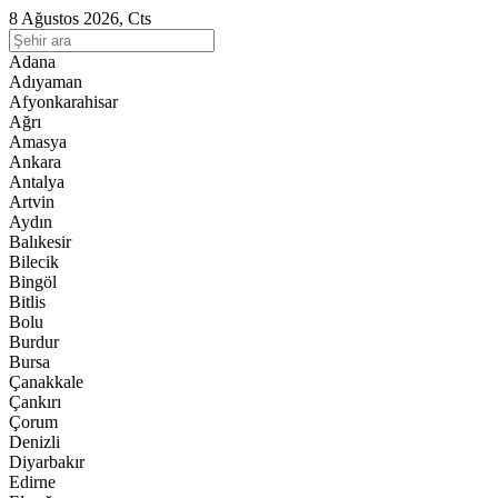
8 Ağustos 2026, Cts
Adana
Adıyaman
Afyonkarahisar
Ağrı
Amasya
Ankara
Antalya
Artvin
Aydın
Balıkesir
Bilecik
Bingöl
Bitlis
Bolu
Burdur
Bursa
Çanakkale
Çankırı
Çorum
Denizli
Diyarbakır
Edirne