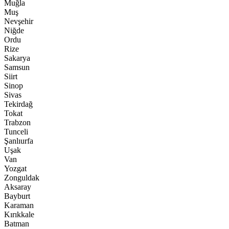
Muğla
Muş
Nevşehir
Niğde
Ordu
Rize
Sakarya
Samsun
Siirt
Sinop
Sivas
Tekirdağ
Tokat
Trabzon
Tunceli
Şanlıurfa
Uşak
Van
Yozgat
Zonguldak
Aksaray
Bayburt
Karaman
Kırıkkale
Batman