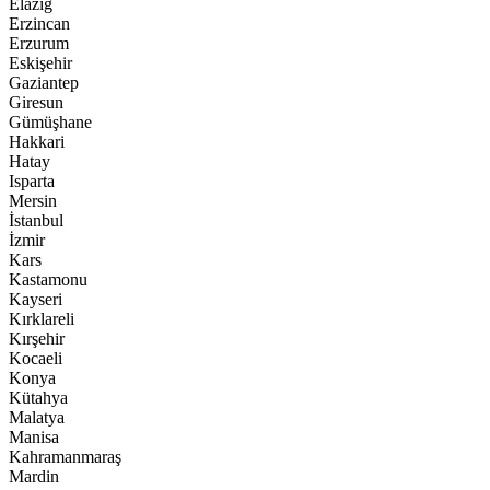
Elazığ
Erzincan
Erzurum
Eskişehir
Gaziantep
Giresun
Gümüşhane
Hakkari
Hatay
Isparta
Mersin
İstanbul
İzmir
Kars
Kastamonu
Kayseri
Kırklareli
Kırşehir
Kocaeli
Konya
Kütahya
Malatya
Manisa
Kahramanmaraş
Mardin