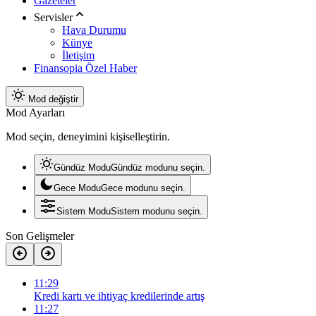
Gazeteler
Servisler
Hava Durumu
Künye
İletişim
Finansopia Özel Haber
Mod değiştir
Mod Ayarları
Mod seçin, deneyimini kişiselleştirin.
Gündüz Modu
Gündüz modunu seçin.
Gece Modu
Gece modunu seçin.
Sistem Modu
Sistem modunu seçin.
Son Gelişmeler
11:29
Kredi kartı ve ihtiyaç kredilerinde artış
11:27