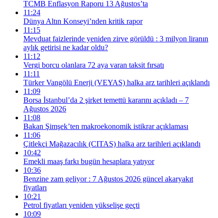
TCMB Enflasyon Raporu 13 Ağustos’ta
11:24
Dünya Altın Konseyi’nden kritik rapor
11:15
Mevduat faizlerinde yeniden zirve görüldü : 3 milyon liranın
aylık getirisi ne kadar oldu?
11:12
Vergi borcu olanlara 72 aya varan taksit fırsatı
11:11
Türker Vangölü Enerji (VEYAS) halka arz tarihleri açıklandı
11:09
Borsa İstanbul’da 2 şirket temettü kararını açıkladı – 7
Ağustos 2026
11:08
Bakan Şimşek’ten makroekonomik istikrar açıklaması
11:06
Çitlekçi Mağazacılık (CITAS) halka arz tarihleri açıklandı
10:42
Emekli maaş farkı bugün hesaplara yatıyor
10:36
Benzine zam geliyor : 7 Ağustos 2026 güncel akaryakıt
fiyatları
10:21
Petrol fiyatları yeniden yükselişe geçti
10:09