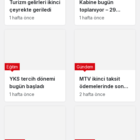
Turizm gelirleri ikinci
Kabine bugün
çeyrekte geriledi
toplanıyor – 29
Temmuz 2026
1 hafta önce
1 hafta önce
Eğitim
Gündem
YKS tercih dönemi
MTV ikinci taksit
bugün başladı
ödemelerinde son
gün cuma
1 hafta önce
2 hafta önce