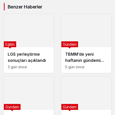
sağanak yağış uyarısı
Benzer Haberler
Eğitim
Gündem
LGS yerleştirme
TBMM’de yeni
sonuçları açıklandı
haftanın gündemi
yoğun
3 gün önce
5 gün önce
Gündem
Gündem