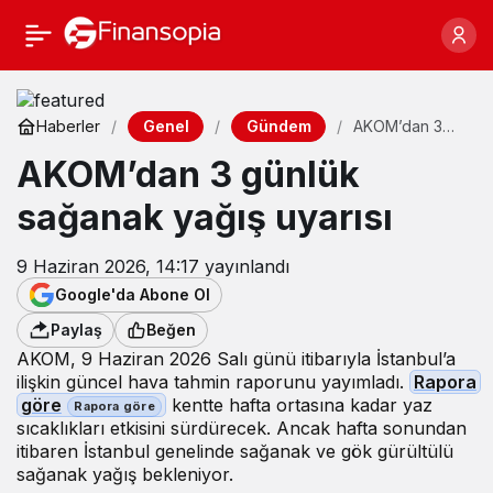
Genel
Gündem
Haberler
AKOM’dan 3
günlük
AKOM’dan 3 günlük
sağanak yağış
uyarısı
sağanak yağış uyarısı
9 Haziran 2026, 14:17
yayınlandı
Google'da Abone Ol
Paylaş
Beğen
AKOM, 9 Haziran 2026 Salı günü itibarıyla İstanbul’a
ilişkin güncel hava tahmin raporunu yayımladı.
Rapora
göre
kentte hafta ortasına kadar yaz
sıcaklıkları etkisini sürdürecek. Ancak hafta sonundan
itibaren İstanbul genelinde sağanak ve gök gürültülü
sağanak yağış bekleniyor.