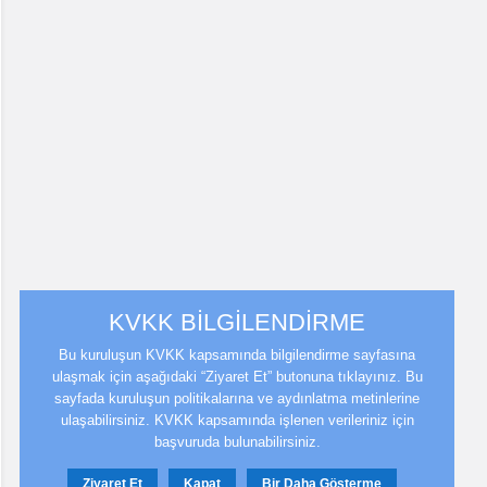
KVKK BİLGİLENDİRME
Bu kuruluşun KVKK kapsamında bilgilendirme sayfasına
ulaşmak için aşağıdaki “Ziyaret Et” butonuna tıklayınız. Bu
sayfada kuruluşun politikalarına ve aydınlatma metinlerine
ulaşabilirsiniz. KVKK kapsamında işlenen verileriniz için
başvuruda bulunabilirsiniz.
Ziyaret Et
Kapat
Bir Daha Gösterme