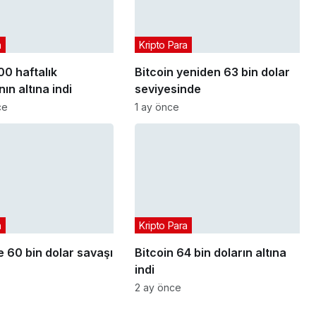
a
Kripto Para
00 haftalık
Bitcoin yeniden 63 bin dolar
ın altına indi
seviyesinde
ce
1 ay önce
a
Kripto Para
e 60 bin dolar savaşı
Bitcoin 64 bin doların altına
indi
2 ay önce