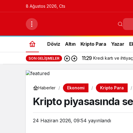
8 Ağustos 2026, Cts
Döviz
Altın
Kripto Para
Yazar
E
11:29
Kredi kartı ve ihtiyaç
SON GELIŞMELER
Ekonomi
Kripto Para
Haberler
Kripto piyasasında se
24 Haziran 2026, 09:54
yayınlandı