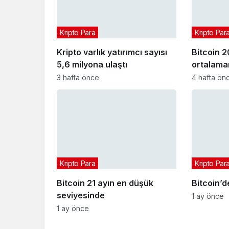
Kripto Para
Kripto Par
Kripto varlık yatırımcı sayısı
Bitcoin 2
5,6 milyona ulaştı
ortalaman
3 hafta önce
4 hafta ön
Kripto Para
Kripto Par
Bitcoin 21 ayın en düşük
Bitcoin’d
seviyesinde
1 ay önce
1 ay önce