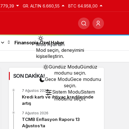
.779,39
GR. ALTIN
6.660,55
BTC
64.958,00
Finansopia Özel Haber
Mod Ayarları
Mod seçin, deneyimini
kişiselleştirin.
Gündüz Modu
Gündüz
modunu seçin.
SON DAKİKA!
Gece Modu
Gece modunu
seçin.
7 Ağustos 2026
Sistem Modu
Sistem
Kredi kartı ve ihtiyaç kredilerinde
modunu seçin.
artış
7 Ağustos 2026
TCMB Enflasyon Raporu 13
Ağustos’ta