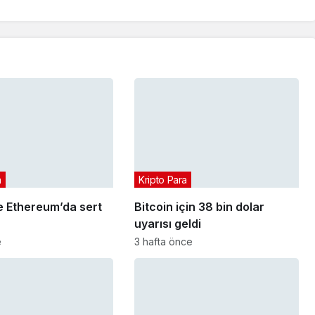
a
Kripto Para
e Ethereum’da sert
Bitcoin için 38 bin dolar
uyarısı geldi
e
3 hafta önce