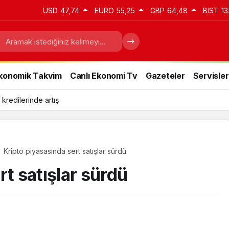
USD
47,74
EURO
55,25
GBP
64,48
BIST
13
konomik Takvim
Canlı Ekonomi Tv
Gazeteler
Servisler
 kredilerinde artış
Kripto piyasasında sert satışlar sürdü
rt satışlar sürdü