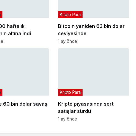
a
Kripto Para
00 haftalık
Bitcoin yeniden 63 bin dolar
ın altına indi
seviyesinde
ce
1 ay önce
a
Kripto Para
e 60 bin dolar savaşı
Kripto piyasasında sert
satışlar sürdü
1 ay önce