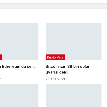
a
Kripto Para
e Ethereum’da sert
Bitcoin için 38 bin dolar
uyarısı geldi
e
3 hafta önce