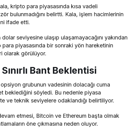
ala, kripto para piyasasında kısa vadeli
lizör bulunmadığını
belirtti
. Kala, işlem hacimlerinin
ini
ifade etti
.
bin dolar seviyesine ulaşıp ulaşamayacağını yakından
to para piyasasında bir sonraki yön hareketinin
ri olarak görülüyor.
ınırlı Bant Beklentisi
ük opsiyon grubunun vadesinin dolacağı cuma
et beklediğini
söyledi
. Bu nedenle piyasa
te ve teknik seviyelere odaklandığı belirtiliyor.
n devam etmesi, Bitcoin ve Ethereum başta olmak
iyatlamaların öne çıkmasına neden oluyor.