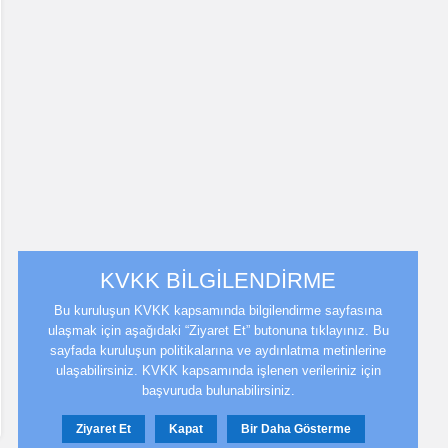
KVKK BİLGİLENDİRME
Bu kuruluşun KVKK kapsamında bilgilendirme sayfasına
ulaşmak için aşağıdaki “Ziyaret Et” butonuna tıklayınız. Bu
sayfada kuruluşun politikalarına ve aydınlatma metinlerine
ulaşabilirsiniz. KVKK kapsamında işlenen verileriniz için
başvuruda bulunabilirsiniz.
Ziyaret Et
Kapat
Bir Daha Gösterme