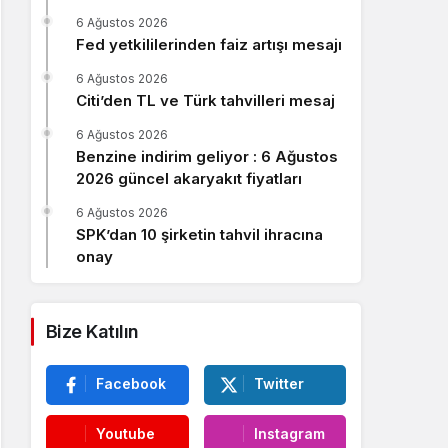
Sistem Modu
6 Ağustos 2026
Sistem modunu seçin.
Fed yetkililerinden faiz artışı mesajı
6 Ağustos 2026
Citi’den TL ve Türk tahvilleri mesaj
6 Ağustos 2026
Benzine indirim geliyor : 6 Ağustos
2026 güncel akaryakıt fiyatları
6 Ağustos 2026
SPK’dan 10 şirketin tahvil ihracına
onay
Bize Katılın
Facebook
Twitter
Youtube
Instagram