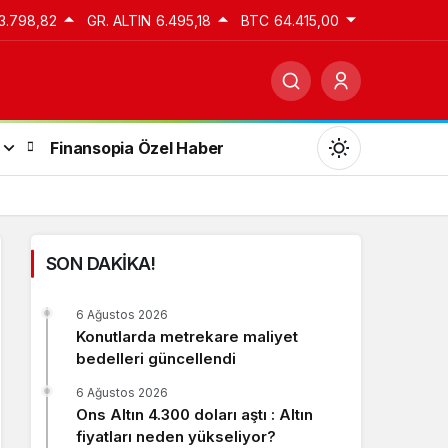
3.798,82
GR. ALTIN
6.495,18
BTC
64.415,00
Finansopia Özel Haber
SON DAKİKA!
Gündüz Modu
6 Ağustos 2026
Gündüz modunu seçin.
Konutlarda metrekare maliyet
bedelleri güncellendi
Gece Modu
6 Ağustos 2026
Gece modunu seçin.
Ons Altın 4.300 doları aştı : Altın
fiyatları neden yükseliyor?