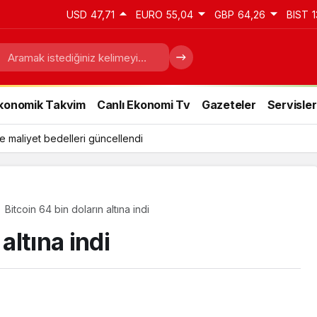
USD
47,71
EURO
55,04
GBP
64,26
BIST
1
konomik Takvim
Canlı Ekonomi Tv
Gazeteler
Servisler
e maliyet bedelleri güncellendi
Bitcoin 64 bin doların altına indi
altına indi