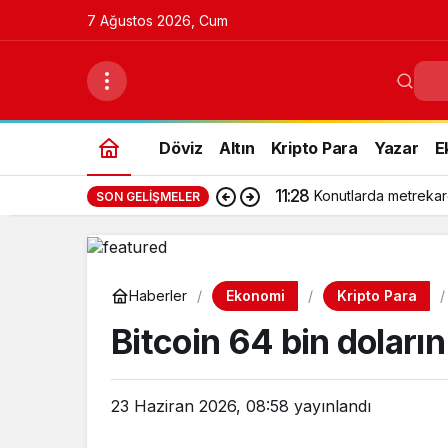
7 Ağustos 2026, Cum
Döviz
Altın
Kripto Para
Yazar
E
11:28
Konutlarda metrekar
SON GELIŞMELER
Ekonomi
Kripto Para
Haberler
Bitcoin 64 bin doların 
23 Haziran 2026, 08:58
yayınlandı