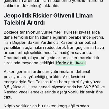
gelişmenin ardından İran hedeflerine yönelik misilleme
saldırıları düzenlediği aktarıldı.
Jeopolitik Riskler Güvenli Liman
Talebini Artırdı
Bölgede tansiyonun yükselmesi, küresel piyasalarda
daha temkinli bir fiyatlama eğilimini beraberinde getirdi.
İran Dışişleri Bakan Yardımcısı Kazem Gharibabadi,
yöneltilen suçlamaları reddederek İran güçlerinin hava
aracını bilinçli şekilde hedef almadığını savundu.
Gharibabadi, olayın bölgede artan askeri hareketlilik
sırasında meydana geldiğini
ifade etti
.
Askeri gerilimin ardından yatırımcıların defansif
pozisyonlara yöneldiği görüldü. Arz kesintisi
endişeleriyle Batı Teksas türü ham petrol fiyatı yüzde
3,5 yükseldi. Hisse senedi piyasalarında ise S&P 500 ve
Nasdaq vadeli endekslerinde aşağı yönlü bir seyir öne
çıktı.
Kripto varlıklar da bu riskten kaçış eğiliminden