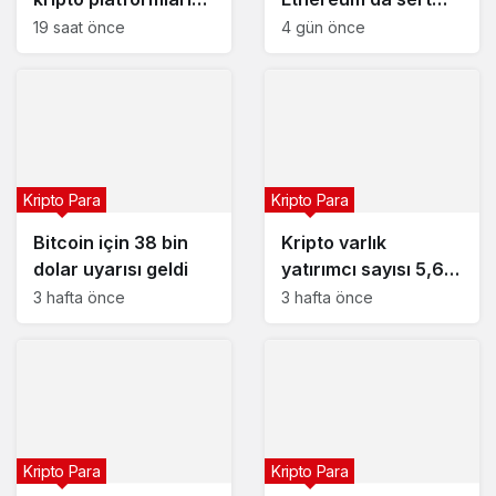
erişim engeli
düşüş
19 saat önce
4 gün önce
Kripto Para
Kripto Para
Bitcoin için 38 bin
Kripto varlık
dolar uyarısı geldi
yatırımcı sayısı 5,6
milyona ulaştı
3 hafta önce
3 hafta önce
Kripto Para
Kripto Para