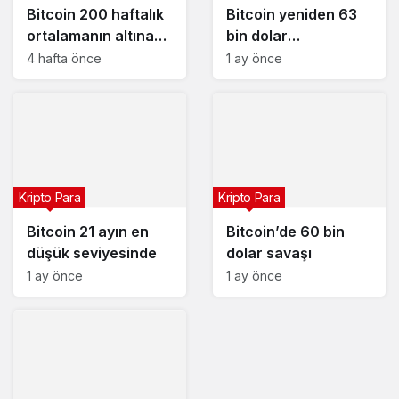
Bitcoin 200 haftalık
Bitcoin yeniden 63
ortalamanın altına
bin dolar
indi
seviyesinde
4 hafta önce
1 ay önce
Kripto Para
Kripto Para
Bitcoin 21 ayın en
Bitcoin’de 60 bin
düşük seviyesinde
dolar savaşı
1 ay önce
1 ay önce