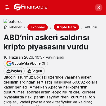
Ekonomi
Kripto Para
Haberler
ABD’nin
askeri
ABD’nin askeri saldırısı
saldırısı
kripto
piyasasını
kripto piyasasını vurdu
vurdu
10 Haziran 2026, 10:37
yayınlandı
Google'da Abone Ol
Paylaş
Beğen
Bitcoin, Hürmüz Boğazı üzerinde yaşanan askeri
gerilimin ardından sert satış baskısıyla 60.892 dolara
kadar geriledi. Amerikan Apache helikopterinin
düşürülmesi sonrası artan jeopolitik riskler, küresel
piyasalarda risk iştahını zayıflatırken; kurumsal fon
çıkışları, vadeli piyasalardaki tasfiyeler ve kaldıraç