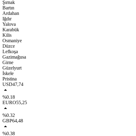
Şırnak
Bartın
Ardahan
Iğdır
Yalova
Karabük
Kilis
Osmaniye
Düzce
Lefkoşa
Gazimağusa
Girne
Güzelyurt
İskele
Pristina
USD
47,74
%0.18
EURO
55,25
%0.32
GBP
64,48
%0.38