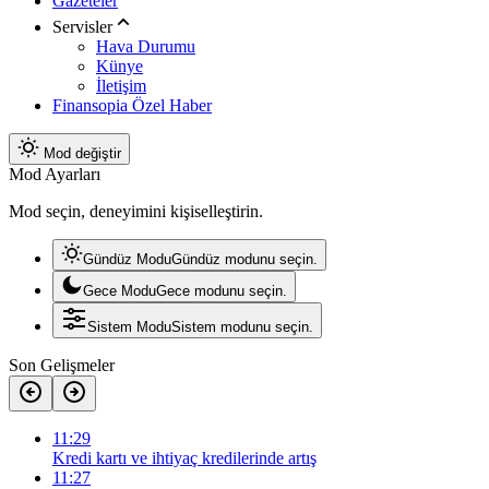
Gazeteler
Servisler
Hava Durumu
Künye
İletişim
Finansopia Özel Haber
Mod değiştir
Mod Ayarları
Mod seçin, deneyimini kişiselleştirin.
Gündüz Modu
Gündüz modunu seçin.
Gece Modu
Gece modunu seçin.
Sistem Modu
Sistem modunu seçin.
Son Gelişmeler
11:29
Kredi kartı ve ihtiyaç kredilerinde artış
11:27