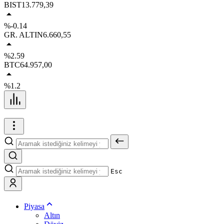
BIST
13.779,39
%-0.14
GR. ALTIN
6.660,55
%2.59
BTC
64.957,00
%1.2
Esc
Piyasa
Altın