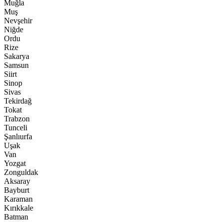
Muğla
Muş
Nevşehir
Niğde
Ordu
Rize
Sakarya
Samsun
Siirt
Sinop
Sivas
Tekirdağ
Tokat
Trabzon
Tunceli
Şanlıurfa
Uşak
Van
Yozgat
Zonguldak
Aksaray
Bayburt
Karaman
Kırıkkale
Batman