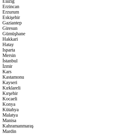
Elazığ
Erzincan
Erzurum
Eskişehir
Gaziantep
Giresun
Gümüşhane
Hakkari
Hatay
Isparta
Mersin
İstanbul
İzmir
Kars
Kastamonu
Kayseri
Kırklareli
Kırşehir
Kocaeli
Konya
Kütahya
Malatya
Manisa
Kahramanmaraş
Mardin