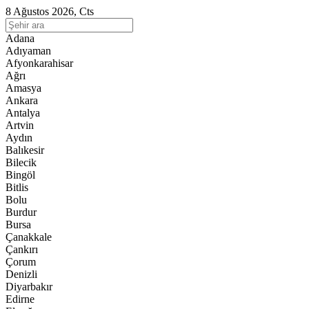
8 Ağustos 2026, Cts
Adana
Adıyaman
Afyonkarahisar
Ağrı
Amasya
Ankara
Antalya
Artvin
Aydın
Balıkesir
Bilecik
Bingöl
Bitlis
Bolu
Burdur
Bursa
Çanakkale
Çankırı
Çorum
Denizli
Diyarbakır
Edirne