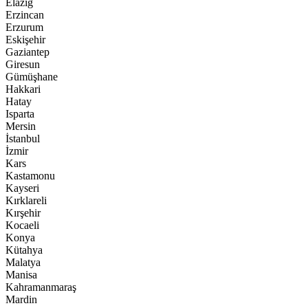
Elazığ
Erzincan
Erzurum
Eskişehir
Gaziantep
Giresun
Gümüşhane
Hakkari
Hatay
Isparta
Mersin
İstanbul
İzmir
Kars
Kastamonu
Kayseri
Kırklareli
Kırşehir
Kocaeli
Konya
Kütahya
Malatya
Manisa
Kahramanmaraş
Mardin