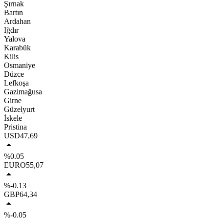
Şırnak
Bartın
Ardahan
Iğdır
Yalova
Karabük
Kilis
Osmaniye
Düzce
Lefkoşa
Gazimağusa
Girne
Güzelyurt
İskele
Pristina
USD
47,69
%0.05
EURO
55,07
%-0.13
GBP
64,34
%-0.05