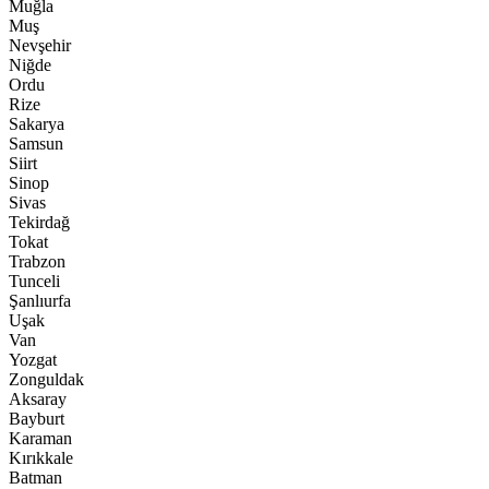
Muğla
Muş
Nevşehir
Niğde
Ordu
Rize
Sakarya
Samsun
Siirt
Sinop
Sivas
Tekirdağ
Tokat
Trabzon
Tunceli
Şanlıurfa
Uşak
Van
Yozgat
Zonguldak
Aksaray
Bayburt
Karaman
Kırıkkale
Batman