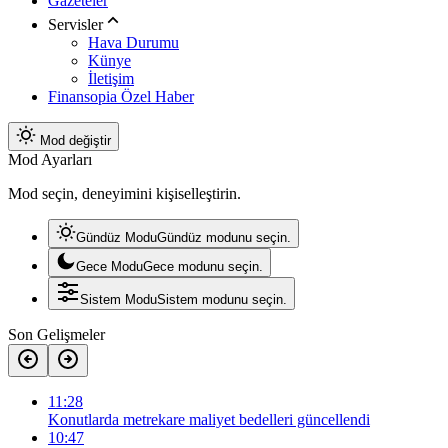
Gazeteler
Servisler
Hava Durumu
Künye
İletişim
Finansopia Özel Haber
Mod değiştir
Mod Ayarları
Mod seçin, deneyimini kişiselleştirin.
Gündüz Modu
Gündüz modunu seçin.
Gece Modu
Gece modunu seçin.
Sistem Modu
Sistem modunu seçin.
Son Gelişmeler
11:28
Konutlarda metrekare maliyet bedelleri güncellendi
10:47