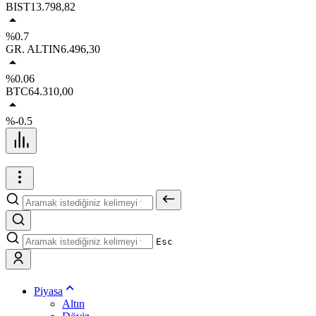
BIST
13.798,82
%0.7
GR. ALTIN
6.496,30
%0.06
BTC
64.310,00
%-0.5
Esc
Piyasa
Altın