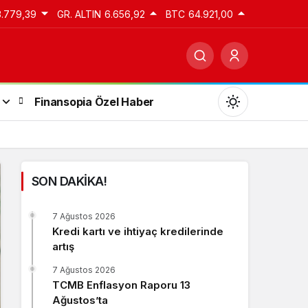
3.779,39
GR. ALTIN
6.656,92
BTC
64.921,00
Finansopia Özel Haber
SON DAKİKA!
Gündüz Modu
7 Ağustos 2026
Gündüz modunu seçin.
Kredi kartı ve ihtiyaç kredilerinde
artış
Gece Modu
7 Ağustos 2026
Gece modunu seçin.
TCMB Enflasyon Raporu 13
Ağustos’ta