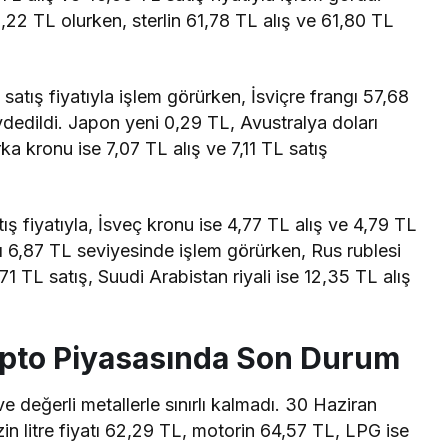
53,22 TL olurken, sterlin 61,78 TL alış ve 61,80 TL
atış fiyatıyla işlem görürken, İsviçre frangı 57,68
ydedildi. Japon yeni 0,29 TL, Avustralya doları
a kronu ise 7,07 TL alış ve 7,11 TL satış
ş fiyatıyla, İsveç kronu ise 4,77 TL alış ve 4,79 TL
anı 6,87 TL seviyesinde işlem görürken, Rus rublesi
1 TL satış, Suudi Arabistan riyali ise 12,35 TL alış
ripto Piyasasında Son Durum
ve değerli metallerle sınırlı kalmadı. 30 Haziran
zin litre fiyatı 62,29 TL, motorin 64,57 TL, LPG ise