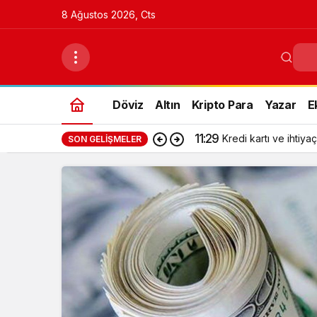
8 Ağustos 2026, Cts
Döviz
Altın
Kripto Para
Yazar
E
11:29
Kredi kartı ve ihtiyaç
SON GELIŞMELER