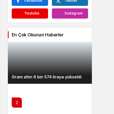
Facebook
Twitter
Youtube
Instagram
En Çok Okunan Haberler
Gram altın 6 bin 574 liraya yükseldi
2
Çitlekçi Mağazacılık (CITAS) halka arz