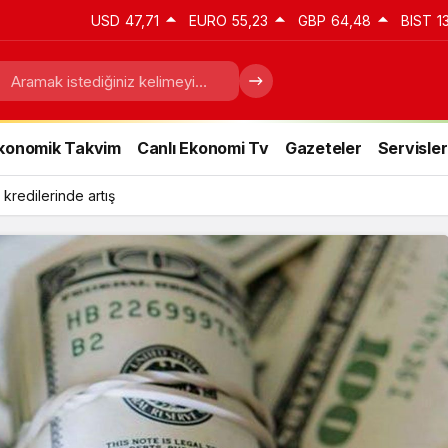
USD
47,71
EURO
55,23
GBP
64,48
BIST
1
konomik Takvim
Canlı Ekonomi Tv
Gazeteler
Servisler
 kredilerinde artış