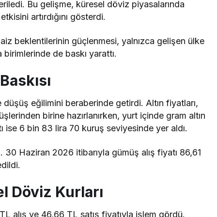
iledi. Bu gelişme, küresel döviz piyasalarında
etkisini artırdığını gösterdi.
z beklentilerinin güçlenmesi, yalnızca gelişen ülke
 birimlerinde de baskı yarattı.
 Baskısı
düşüş eğilimini beraberinde getirdi. Altın fiyatları,
lerinden birine hazırlanırken, yurt içinde gram altın
atı ise 6 bin 83 lira 70 kuruş seviyesinde yer aldı.
30 Haziran 2026 itibarıyla gümüş alış fiyatı 86,61
dildi.
 Döviz Kurları
 alış ve 46,66 TL satış fiyatıyla işlem gördü.