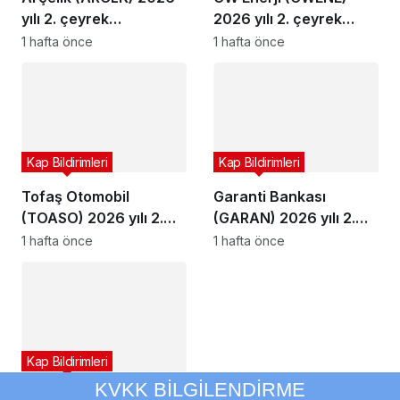
yılı 2. çeyrek
2026 yılı 2. çeyrek
bilançosunu açıkladı
bilançosunu açıkladı
1 hafta önce
1 hafta önce
Kap Bildirimleri
Kap Bildirimleri
Tofaş Otomobil
Garanti Bankası
(TOASO) 2026 yılı 2.
(GARAN) 2026 yılı 2.
çeyrek bilançosunu
çeyrek bilançosunu
1 hafta önce
1 hafta önce
açıkladı
açıkladı
Kap Bildirimleri
KVKK BİLGİLENDİRME
YEO Teknoloji’den