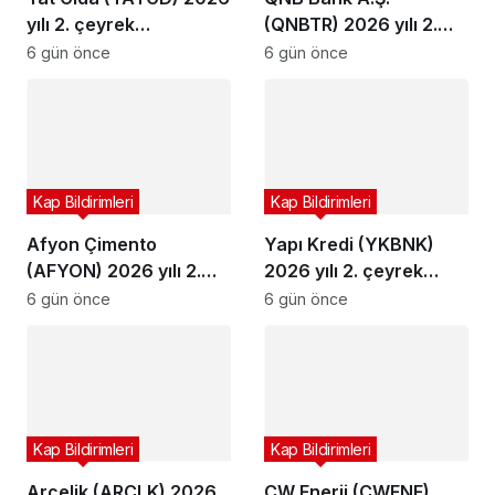
yılı 2. çeyrek
(QNBTR) 2026 yılı 2.
bilançosunu açıkladı
çeyrek bilançosunu
6 gün önce
6 gün önce
açıkladı
Kap Bildirimleri
Kap Bildirimleri
Afyon Çimento
Yapı Kredi (YKBNK)
(AFYON) 2026 yılı 2.
2026 yılı 2. çeyrek
çeyrek bilançosunu
bilançosunu açıkladı
6 gün önce
6 gün önce
açıkladı
Kap Bildirimleri
Kap Bildirimleri
Arçelik (ARCLK) 2026
CW Enerji (CWENE)