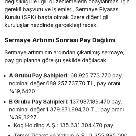
değişikliği ile ilgili düzenlemelerin onaylanması için
gerekli başvuru ve işlemleri, Sermaye Piyasası
Kurulu (SPK) başta olmak üzere diğer ilgili
kuruluşlar nezdinde gerçekleştirecek.
Sermaye Artırımı Sonrası Pay Dağılımı
Sermaye artırımının ardından çıkarılmış sermaye,
pay gruplarına göre şu şekilde dağılacak:
A Grubu Pay Sahipleri:
68.925.773.770 pay,
nominal değer 689.257.737,70 TL, pay oranı
%19,6420
B Grubu Pay Sahipleri:
137.987.189.470 pay,
nominal değer 1.379.871.894,70 TL, pay oranı
%39,3227
Koç Holding A.Ş.: 135.631.304.470 pay
Temel Ticaret ve Yatırım A.Ş.: 2.355.885.000