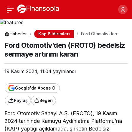
Ford Otomotiv’den
Paylaş
(FROTO) bedelsiz
Kap Bildirimleri
Haberler
Ford Otomotiv’den
(FROTO) bedelsiz
sermaye artırımı kararı
Ford Otomotiv’den (FROTO) bedelsiz
sermaye artırımı kararı
sermaye artırımı kararı
19 Kasım 2024, 11:04
yayınlandı
Google'da Abone Ol
Paylaş
Beğen
Ford Otomotiv Sanayi A.Ş. (FROTO), 19 Kasım
2024 tarihinde Kamuyu Aydınlatma Platformu’na
(KAP) yaptığı açıklamada, şirketin Bedelsiz