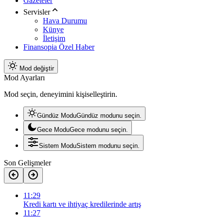
Gazeteler
Servisler
Hava Durumu
Künye
İletişim
Finansopia Özel Haber
Mod değiştir
Mod Ayarları
Mod seçin, deneyimini kişiselleştirin.
Gündüz Modu
Gündüz modunu seçin.
Gece Modu
Gece modunu seçin.
Sistem Modu
Sistem modunu seçin.
Son Gelişmeler
11:29
Kredi kartı ve ihtiyaç kredilerinde artış
11:27