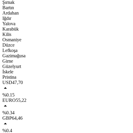
Şırnak
Bartın
Ardahan
Iğdır
Yalova
Karabük
Kilis
Osmaniye
Düzce
Lefkoşa
Gazimağusa
Girne
Güzelyurt
İskele
Pristina
USD
47,70
%0.15
EURO
55,22
%0.34
GBP
64,46
%0.4