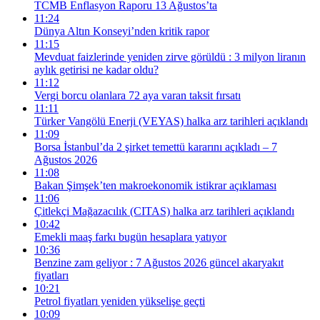
TCMB Enflasyon Raporu 13 Ağustos’ta
11:24
Dünya Altın Konseyi’nden kritik rapor
11:15
Mevduat faizlerinde yeniden zirve görüldü : 3 milyon liranın
aylık getirisi ne kadar oldu?
11:12
Vergi borcu olanlara 72 aya varan taksit fırsatı
11:11
Türker Vangölü Enerji (VEYAS) halka arz tarihleri açıklandı
11:09
Borsa İstanbul’da 2 şirket temettü kararını açıkladı – 7
Ağustos 2026
11:08
Bakan Şimşek’ten makroekonomik istikrar açıklaması
11:06
Çitlekçi Mağazacılık (CITAS) halka arz tarihleri açıklandı
10:42
Emekli maaş farkı bugün hesaplara yatıyor
10:36
Benzine zam geliyor : 7 Ağustos 2026 güncel akaryakıt
fiyatları
10:21
Petrol fiyatları yeniden yükselişe geçti
10:09