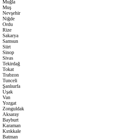
Muğla
Muş
Nevşehir
Niğde
Ordu
Rize
Sakarya
Samsun
Siirt
Sinop
Sivas
Tekirdağ
Tokat
Trabzon
Tunceli
Şanlıurfa
Uşak
Van
Yozgat
Zonguldak
Aksaray
Bayburt
Karaman
Kırıkkale
Batman