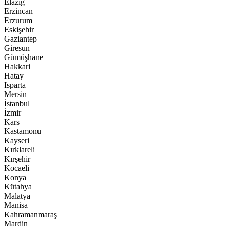
Elazığ
Erzincan
Erzurum
Eskişehir
Gaziantep
Giresun
Gümüşhane
Hakkari
Hatay
Isparta
Mersin
İstanbul
İzmir
Kars
Kastamonu
Kayseri
Kırklareli
Kırşehir
Kocaeli
Konya
Kütahya
Malatya
Manisa
Kahramanmaraş
Mardin