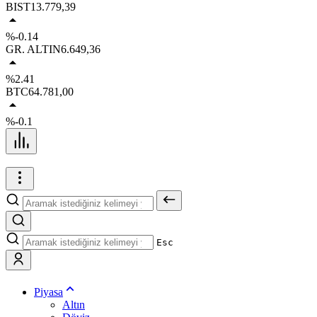
BIST
13.779,39
%-0.14
GR. ALTIN
6.649,36
%2.41
BTC
64.781,00
%-0.1
Esc
Piyasa
Altın