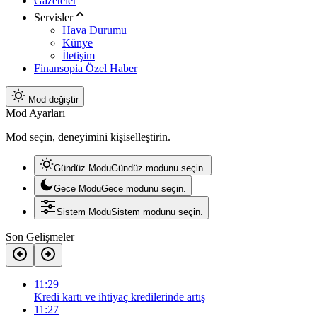
Gazeteler
Servisler
Hava Durumu
Künye
İletişim
Finansopia Özel Haber
Mod değiştir
Mod Ayarları
Mod seçin, deneyimini kişiselleştirin.
Gündüz Modu
Gündüz modunu seçin.
Gece Modu
Gece modunu seçin.
Sistem Modu
Sistem modunu seçin.
Son Gelişmeler
11:29
Kredi kartı ve ihtiyaç kredilerinde artış
11:27