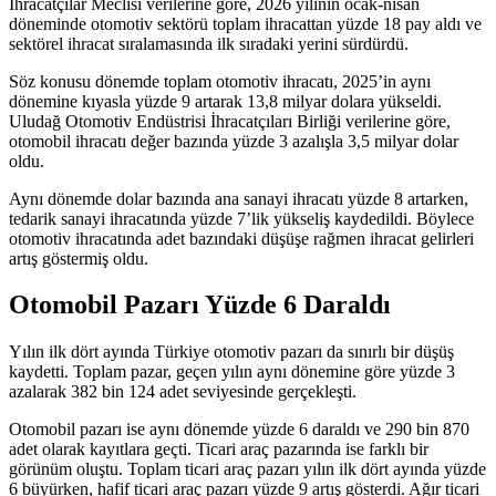
İhracatçılar Meclisi verilerine göre, 2026 yılının ocak-nisan
döneminde otomotiv sektörü toplam ihracattan yüzde 18 pay aldı ve
sektörel ihracat sıralamasında ilk sıradaki yerini sürdürdü.
Söz konusu dönemde toplam otomotiv ihracatı, 2025’in aynı
dönemine kıyasla yüzde 9 artarak 13,8 milyar dolara yükseldi.
Uludağ Otomotiv Endüstrisi İhracatçıları Birliği verilerine göre,
otomobil ihracatı değer bazında yüzde 3 azalışla 3,5 milyar dolar
oldu.
Aynı dönemde dolar bazında ana sanayi ihracatı yüzde 8 artarken,
tedarik sanayi ihracatında yüzde 7’lik yükseliş kaydedildi. Böylece
otomotiv ihracatında adet bazındaki düşüşe rağmen ihracat gelirleri
artış göstermiş oldu.
Otomobil Pazarı Yüzde 6 Daraldı
Yılın ilk dört ayında Türkiye otomotiv pazarı da sınırlı bir düşüş
kaydetti. Toplam pazar, geçen yılın aynı dönemine göre yüzde 3
azalarak 382 bin 124 adet seviyesinde gerçekleşti.
Otomobil pazarı ise aynı dönemde yüzde 6 daraldı ve 290 bin 870
adet olarak kayıtlara geçti. Ticari araç pazarında ise farklı bir
görünüm oluştu. Toplam ticari araç pazarı yılın ilk dört ayında yüzde
6 büyürken, hafif ticari araç pazarı yüzde 9 artış gösterdi. Ağır ticari