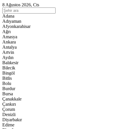
8 Ağustos 2026, Cts
Adana
Adıyaman
Afyonkarahisar
Ağrı
Amasya
Ankara
Antalya
Artvin
Aydın
Balıkesir
Bilecik
Bingöl
Bitlis
Bolu
Burdur
Bursa
Çanakkale
Çankırı
Çorum
Denizli
Diyarbakır
Edirne