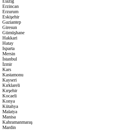
Elazığ
Erzincan
Erzurum
Eskişehir
Gaziantep
Giresun
Gümüşhane
Hakkari
Hatay
Isparta
Mersin
İstanbul
İzmir
Kars
Kastamonu
Kayseri
Kırklareli
Kırşehir
Kocaeli
Konya
Kütahya
Malatya
Manisa
Kahramanmaraş
Mardin