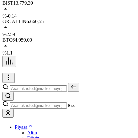
BIST
13.779,39
%-0.14
GR. ALTIN
6.660,55
%2.59
BTC
64.959,00
%1.1
Esc
Piyasa
Altın