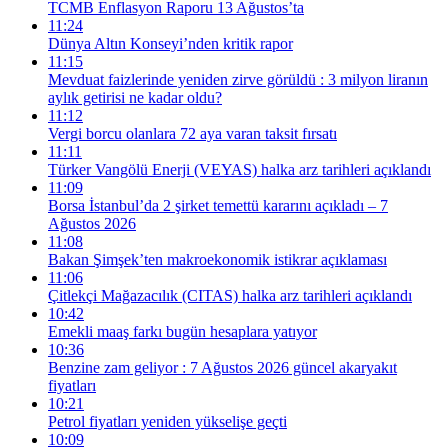
TCMB Enflasyon Raporu 13 Ağustos’ta
11:24
Dünya Altın Konseyi’nden kritik rapor
11:15
Mevduat faizlerinde yeniden zirve görüldü : 3 milyon liranın
aylık getirisi ne kadar oldu?
11:12
Vergi borcu olanlara 72 aya varan taksit fırsatı
11:11
Türker Vangölü Enerji (VEYAS) halka arz tarihleri açıklandı
11:09
Borsa İstanbul’da 2 şirket temettü kararını açıkladı – 7
Ağustos 2026
11:08
Bakan Şimşek’ten makroekonomik istikrar açıklaması
11:06
Çitlekçi Mağazacılık (CITAS) halka arz tarihleri açıklandı
10:42
Emekli maaş farkı bugün hesaplara yatıyor
10:36
Benzine zam geliyor : 7 Ağustos 2026 güncel akaryakıt
fiyatları
10:21
Petrol fiyatları yeniden yükselişe geçti
10:09