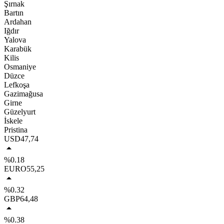
Şırnak
Bartın
Ardahan
Iğdır
Yalova
Karabük
Kilis
Osmaniye
Düzce
Lefkoşa
Gazimağusa
Girne
Güzelyurt
İskele
Pristina
USD
47,74
%0.18
EURO
55,25
%0.32
GBP
64,48
%0.38