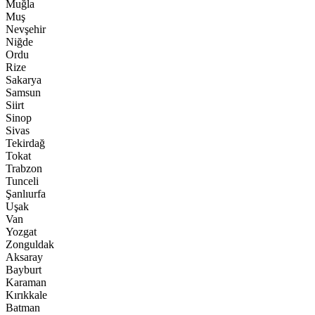
Muğla
Muş
Nevşehir
Niğde
Ordu
Rize
Sakarya
Samsun
Siirt
Sinop
Sivas
Tekirdağ
Tokat
Trabzon
Tunceli
Şanlıurfa
Uşak
Van
Yozgat
Zonguldak
Aksaray
Bayburt
Karaman
Kırıkkale
Batman