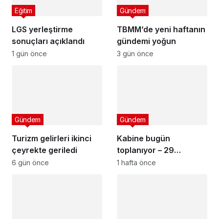
Eğitim
Gündem
LGS yerleştirme
TBMM’de yeni haftanın
sonuçları açıklandı
gündemi yoğun
1 gün önce
3 gün önce
Gündem
Gündem
Turizm gelirleri ikinci
Kabine bugün
çeyrekte geriledi
toplanıyor – 29
Temmuz 2026
6 gün önce
1 hafta önce