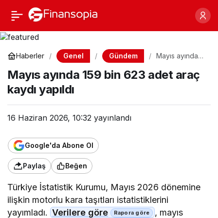
Mayıs ayında 159 bin
Paylaş
623 adet araç kaydı
Genel
Gündem
Haberler
Mayıs ayında
159 bin 623
yapıldı
Mayıs ayında 159 bin 623 adet araç
adet araç
kaydı yapıldı
kaydı yapıldı
16 Haziran 2026, 10:32
yayınlandı
Google'da Abone Ol
Paylaş
Beğen
Türkiye İstatistik Kurumu, Mayıs 2026 dönemine
ilişkin motorlu kara taşıtları istatistiklerini
yayımladı.
Verilere göre
, mayıs