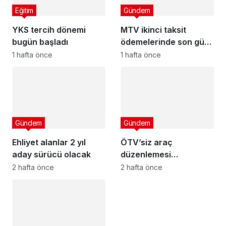
Eğitim
Gündem
YKS tercih dönemi
MTV ikinci taksit
bugün başladı
ödemelerinde son gün
cuma
1 hafta önce
1 hafta önce
Gündem
Gündem
Ehliyet alanlar 2 yıl
ÖTV’siz araç
aday sürücü olacak
düzenlemesi
Meclis’ten geçti mi?
2 hafta önce
2 hafta önce