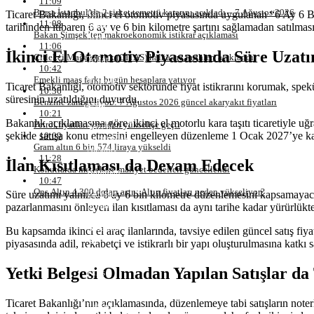
11:09
Samsun
Borsa İstanbul’da 2 şirket temettü kararını açıkladı – 7 Ağustos 2026
Ticaret Bakanlığı, ikinci el otomotiv piyasasında uygulanan “6 Ay 6 B
Siirt
11:08
Sinop
tarihinden itibaren 6 ay ve 6 bin kilometre şartını sağlamadan satılmas
Bakan Şimşek’ten makroekonomik istikrar açıklaması
Sivas
11:06
Tekirdağ
İkinci El Otomotiv Piyasasında Süre Uzat
Çitlekçi Mağazacılık (CITAS) halka arz tarihleri açıklandı
Tokat
10:42
Trabzon
Emekli maaş farkı bugün hesaplara yatıyor
Tunceli
Ticaret Bakanlığı, otomotiv sektöründe fiyat istikrarını korumak, spe
10:36
Şanlıurfa
süresinin uzatıldığını duyurdu.
Benzine zam geliyor : 7 Ağustos 2026 güncel akaryakıt fiyatları
Uşak
10:21
Van
Bakanlık açıklamasına göre, ikinci el motorlu kara taşıtı ticaretiyle uğ
Petrol fiyatları yeniden yükselişe geçti
Yozgat
şekilde satışa konu etmesini engelleyen düzenleme 1 Ocak 2027’ye
10:09
Zonguldak
Gram altın 6 bin 574 liraya yükseldi
Aksaray
11:28
Bayburt
İlan Kısıtlaması da Devam Edecek
Konutlarda metrekare maliyet bedelleri güncellendi
Karaman
10:47
Kırıkkale
Ons Altın 4.300 doları aştı : Altın fiyatları neden yükseliyor?
Batman
Süre uzatımı yalnızca 6 ay 6 bin kilometre düzenlemesini kapsamayacak. 
Şırnak
pazarlanmasını önleyen ilan kısıtlaması da aynı tarihe kadar yürürlükt
Bartın
Ardahan
Bu kapsamda ikinci el araç ilanlarında, tavsiye edilen güncel satış f
Iğdır
piyasasında adil, rekabetçi ve istikrarlı bir yapı oluşturulmasına katkı s
Yalova
Karabük
Yetki Belgesi Olmadan Yapılan Satışlar da
Kilis
Osmaniye
Düzce
Ticaret Bakanlığı’nın açıklamasında, düzenlemeye tabi satışların noterli
Lefkoşa