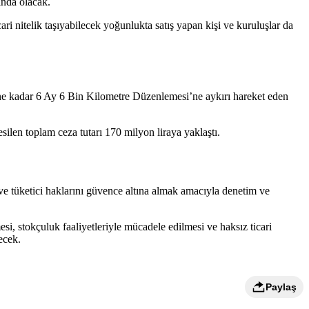
ında olacak.
ari nitelik taşıyabilecek yoğunlukta satış yapan kişi ve kuruluşlar da
üne kadar 6 Ay 6 Bin Kilometre Düzenlemesi’ne aykırı hareket eden
esilen toplam ceza tutarı 170 milyon liraya yaklaştı.
 ve tüketici haklarını güvence altına almak amacıyla denetim ve
i, stokçuluk faaliyetleriyle mücadele edilmesi ve haksız ticari
ecek.
Paylaş