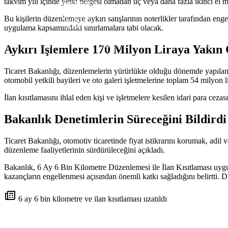
takvim yılı içinde yetki belgesi olmadan üç veya daha fazla ikinci el m
Gazimağusa
Girne
Bu kişilerin düzenlemeye aykırı satışlarının noterlikler tarafından enge
Güzelyurt
İskele
uygulama kapsamındaki sınırlamalara tabi olacak.
Pristina
USD
47,71
EURO
55,18
GBP
64,43
BIST
13.755,68
GR. ALTI
Aykırı İşlemlere 170 Milyon Liraya Yakın
Ticaret Bakanlığı, düzenlemelerin yürürlükte olduğu dönemde yapılan 
otomobil yetkili bayileri ve oto galeri işletmelerine toplam 54 milyon l
İlan kısıtlamasını ihlal eden kişi ve işletmelere kesilen idari para ce
Bakanlık Denetimlerin Süreceğini Bildirdi
Ticaret Bakanlığı, otomotiv ticaretinde fiyat istikrarını korumak, adi
düzenleme faaliyetlerinin sürdürüleceğini
açıkladı
.
Bakanlık, 6 Ay 6 Bin Kilometre Düzenlemesi ile İlan Kısıtlaması uygul
kazançların engellenmesi açısından önemli katkı sağladığını
belirtti
. D
6 ay 6 bin kilometre ve ilan kısıtlaması uzatıldı