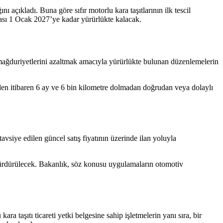
ğını
açıkladı
. Buna göre sıfır motorlu kara taşıtlarının ilk tescil
laması 1 Ocak 2027’ye kadar yürürlükte kalacak.
i mağduriyetlerini azaltmak amacıyla yürürlükte bulunan düzenlemelerin
ihinden itibaren 6 ay ve 6 bin kilometre dolmadan doğrudan veya dolaylı
avsiye edilen güncel satış fiyatının üzerinde ilan yoluyla
ı sürdürülecek. Bakanlık, söz konusu uygulamaların otomotiv
ra taşıtı ticareti yetki belgesine sahip işletmelerin yanı sıra, bir