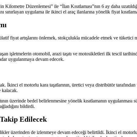
in Kilometre Düzenlemesi” ile “İlan Kısıtlaması”nın 6 ay daha uzatıldı
ını sınırlayan uygulama ile ikinci el araç ilanlarına yönelik fiyat kısıt
ımı
külatif fiyat artışlarını önlemek, stokçulukla mücadele etmek ve tüketic
raşan işletmelerin otomobil, arazi taşıtı ve motosikletleri ilk tescil tar
 kadar uygulanmaya devam edecek.
İkinci el motorlu kara taşıtlarının, üretici veya distribütör tarafından t
e kalacak.
iyatının üzerinde bedel belirlenmesine yönelik kısıtlamanın uygulanmas
ağladığını bildirdi.
 Takip Edilecek
kler üzerinden de izlenmeye devam edeceği belirtildi. İkinci el motorlu ka