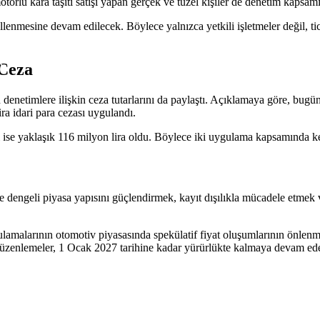
otorlu kara taşıtı satışı yapan gerçek ve tüzel kişiler de denetim kapsam
llenmesine devam edilecek. Böylece yalnızca yetkili işletmeler değil, tic
N
6.666,46
BTC
64.940,00
 Ceza
denetimlere ilişkin ceza tutarlarını da paylaştı. Açıklamaya göre, bug
ira idari para cezası uygulandı.
zası ise yaklaşık 116 milyon lira oldu. Böylece iki uygulama kapsamında k
l ve dengeli piyasa yapısını güçlendirmek, kayıt dışılıkla mücadele etmek
amalarının otomotiv piyasasında spekülatif fiyat oluşumlarının önlenmes
üzenlemeler, 1 Ocak 2027 tarihine kadar yürürlükte kalmaya devam ed