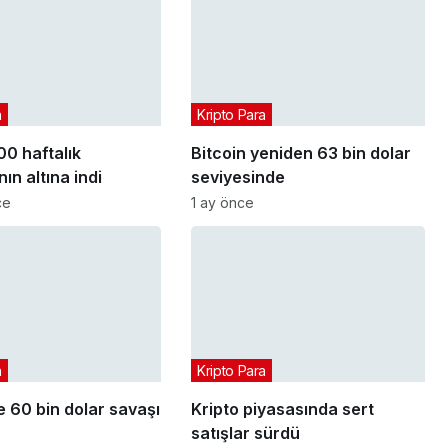
a
Kripto Para
00 haftalık
Bitcoin yeniden 63 bin dolar
ın altına indi
seviyesinde
ce
1 ay önce
a
Kripto Para
e 60 bin dolar savaşı
Kripto piyasasında sert
satışlar sürdü