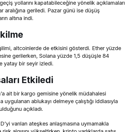
geçiş yollarını kapatabileceğine yönelik açıklamaları
lar aralığına geriledi. Pazar günü ise düşüş
rın altına indi.
ekilme
limi, altcoinlerde de etkisini gösterdi. Ether yüzde
sine gerilerken, Solana yüzde 1,5 düşüşle 84
 yatay bir seyir izledi.
ları Etkiledi
a ait bir kargo gemisine yönelik müdahalesi
rına uygulanan ablukayı delmeye çalıştığı iddiasıyla
onulduğunu
açıkladı
.
BD’yi varılan ateşkes anlaşmasına uymamakla
risk algısını yükseltirken, kripto varlıklarda satış