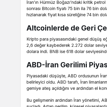
İran’ın Hürmüz Boğazı’ndaki kritik petrol 
sonrası Bitcoin fiyatı 75 bin ila 76 bin do
hızlanarak fiyat kısa süreliğine 74 bin dola
Altcoinlerde de Geri Ç
Kripto para piyasasındaki genel düşüş eği
2,6 değer kaybederek 2.272 dolar seviye
dolara indi. BNB ise 618 dolar seviyesinde
ABD-İran Gerilimi Piyasa
Piyasadaki düşüşte, ABD ordusunun İran’
belirleyici oldu. ABD tarafı, İran limanla
gemiye ateş açıldığını ve ardından el k
Bu gelişmenin ardından İran yönetimi, A
suçladı. Artan gerilim, küresel piyasalarda 