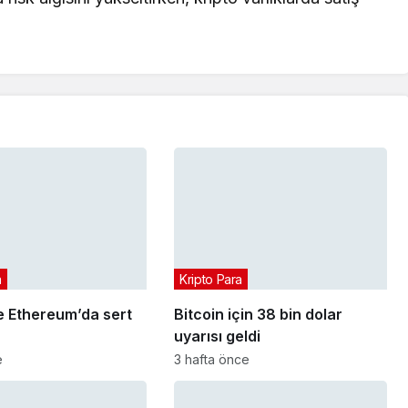
a
Kripto Para
e Ethereum’da sert
Bitcoin için 38 bin dolar
uyarısı geldi
e
3 hafta önce