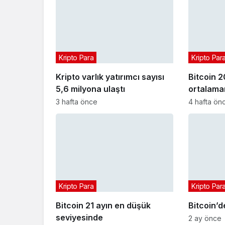
Kripto Para
Kripto Par
Kripto varlık yatırımcı sayısı
Bitcoin 2
5,6 milyona ulaştı
ortalaman
3 hafta önce
4 hafta ön
Kripto Para
Kripto Par
Bitcoin 21 ayın en düşük
Bitcoin’d
seviyesinde
2 ay önce