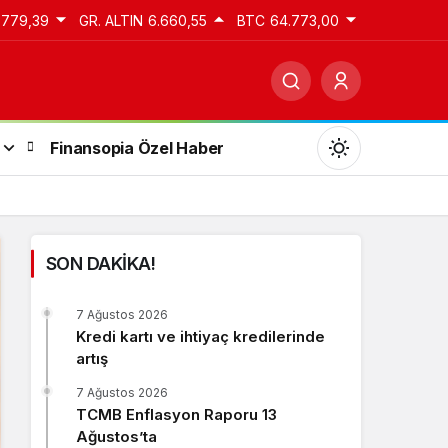
.779,39
GR. ALTIN
6.660,55
BTC
64.773,00
Finansopia Özel Haber
SON DAKİKA!
Gündüz Modu
7 Ağustos 2026
Gündüz modunu seçin.
Kredi kartı ve ihtiyaç kredilerinde
artış
Gece Modu
7 Ağustos 2026
Gece modunu seçin.
TCMB Enflasyon Raporu 13
Ağustos’ta