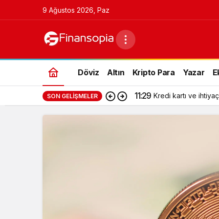
9 Ağustos 2026, Paz
Döviz
Altın
Kripto Para
Yazar
E
11:29
Kredi kartı ve ihtiyaç
SON GELIŞMELER