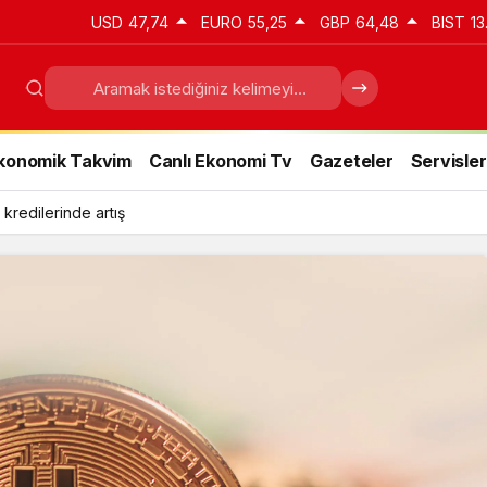
USD
47,74
EURO
55,25
GBP
64,48
BIST
13
konomik Takvim
Canlı Ekonomi Tv
Gazeteler
Servisler
 kredilerinde artış