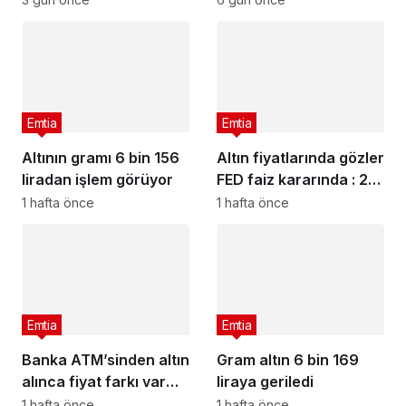
altın fiyatları
Emtia
Emtia
Altının gramı 6 bin 156
Altın fiyatlarında gözler
liradan işlem görüyor
FED faiz kararında : 29
Temmuz 2026 güncel
1 hafta önce
1 hafta önce
altın fiyatları
Emtia
Emtia
Banka ATM’sinden altın
Gram altın 6 bin 169
alınca fiyat farkı var
liraya geriledi
mı?
1 hafta önce
1 hafta önce