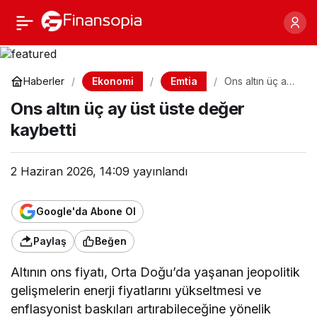
Ons altın üç ay üst üste
Paylaş
değer kaybetti
Ekonomi
Emtia
Haberler
Ons altın üç ay
üst üste değer
Ons altın üç ay üst üste değer
kaybetti
kaybetti
2 Haziran 2026, 14:09
yayınlandı
Google'da Abone Ol
Paylaş
Beğen
Altının ons fiyatı, Orta Doğu’da yaşanan jeopolitik
gelişmelerin enerji fiyatlarını yükseltmesi ve
enflasyonist baskıları artırabileceğine yönelik