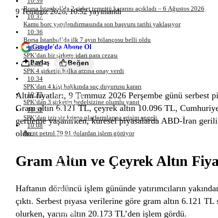
10:39
Samsun
Borsa İstanbul’da 2 şirket temettü kararını açıkladı – 6 Ağustos 2026
Siirt
9 Temmuz 2026, 10:52
yayınlandı
10:37
Sinop
Kamu borç yapılandırmasında son başvuru tarihi yaklaşıyor
Sivas
10:36
Tekirdağ
Borsa İstanbul’da ilk 7 ayın bilançosu belli oldu
Tokat
Google'da Abone Ol
10:35
Trabzon
SPK’dan bir şirkete idari para cezası
Tunceli
Paylaş
Beğen
10:35
Şanlıurfa
SPK 4 şirketin halka arzına onay verdi
Uşak
10:34
Van
SPK’dan 4 kişi hakkında suç duyurusu kararı
Yozgat
10:33
Altın fiyatları, 9 Temmuz 2026 Perşembe günü serbest piya
Zonguldak
SPK’dan 3 şirketin bedelsizine olumlu yanıt
Aksaray
Gram altın 6.121 TL, çeyrek altın 10.096 TL, Cumhuriyet
10:32
Bayburt
SPK’dan izinsiz kripto platformlarına erişim engeli
Karaman
gerileme yaşanırken, küresel piyasalarda ABD-İran gerilim
10:08
Kırıkkale
oldu.
Brent petrol 79,91 dolardan işlem görüyor
Batman
Şırnak
Bartın
Gram Altın ve Çeyrek Altın Fiyat
Ardahan
Iğdır
Yalova
Karabük
Haftanın dördüncü işlem gününde yatırımcıların yakından ta
Kilis
Osmaniye
çıktı. Serbest piyasa verilerine göre gram altın 6.121 TL 
Düzce
olurken, yarım altın 20.173 TL’den işlem gördü.
Lefkoşa