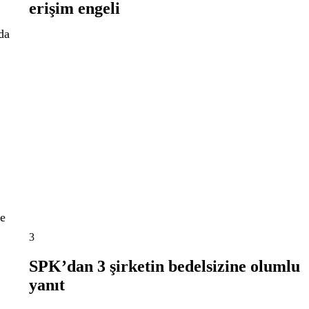
erişim engeli
da
ve
3
SPK’dan 3 şirketin bedelsizine olumlu
yanıt