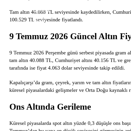
Gazimağusa
Girne
Güzelyurt
Tam altın 40.088 TL seviyesinde kaydedilirken, Cumhuriye
İskele
100.529 TL seviyesinde fiyatlandı.
Pristina
USD
47,60
EURO
55,06
GBP
64,23
BIST
13.779,49
GR. ALTI
9 Temmuz 2026 Güncel Altın Fiy
9 Temmuz 2026 Perşembe günü serbest piyasada gram altı
tam altın 40.088 TL, Cumhuriyet altını 40.156 TL ve gre
tarafında ise fiyat 4.063 dolar seviyesinde takip edildi.
Kapalıçarşı’da gram, çeyrek, yarım ve tam altın fiyatları
küresel piyasalardaki gelişmeler ve Orta Doğu kaynaklı ri
Ons Altında Gerileme
Küresel piyasalarda spot altın yüzde 0,3 düşüşle ons baş
Temmuz’dan bu yana en düşük seviyesini görmesinin ard