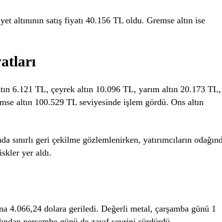
t altınının satış fiyatı 40.156 TL oldu. Gremse altın ise
N
6.520,18
BTC
64.549,00
atları
n 6.121 TL, çeyrek altın 10.096 TL, yarım altın 20.173 TL,
mse altın 100.529 TL seviyesinde işlem gördü. Ons altın
nda sınırlı geri çekilme gözlemlenirken, yatırımcıların odağın
skler yer aldı.
ına 4.066,24 dolara geriledi. Değerli metal, çarşamba günü 1
ından perşembe günü de zayıf seyrini sürdürdü.