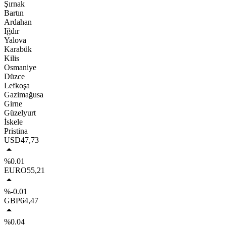
Şırnak
Bartın
Ardahan
Iğdır
Yalova
Karabük
Kilis
Osmaniye
Düzce
Lefkoşa
Gazimağusa
Girne
Güzelyurt
İskele
Pristina
USD
47,73
%0.01
EURO
55,21
%-0.01
GBP
64,47
%0.04