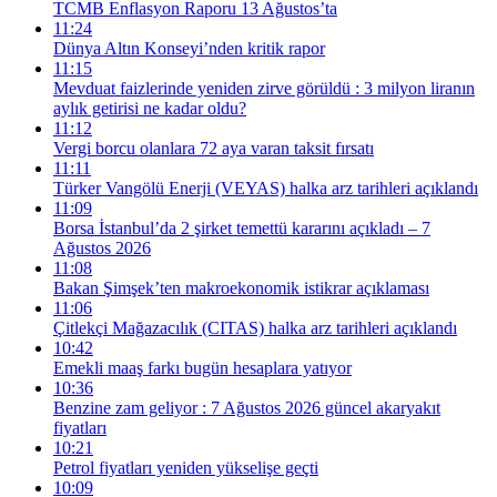
TCMB Enflasyon Raporu 13 Ağustos’ta
11:24
Dünya Altın Konseyi’nden kritik rapor
11:15
Mevduat faizlerinde yeniden zirve görüldü : 3 milyon liranın
aylık getirisi ne kadar oldu?
11:12
Vergi borcu olanlara 72 aya varan taksit fırsatı
11:11
Türker Vangölü Enerji (VEYAS) halka arz tarihleri açıklandı
11:09
Borsa İstanbul’da 2 şirket temettü kararını açıkladı – 7
Ağustos 2026
11:08
Bakan Şimşek’ten makroekonomik istikrar açıklaması
11:06
Çitlekçi Mağazacılık (CITAS) halka arz tarihleri açıklandı
10:42
Emekli maaş farkı bugün hesaplara yatıyor
10:36
Benzine zam geliyor : 7 Ağustos 2026 güncel akaryakıt
fiyatları
10:21
Petrol fiyatları yeniden yükselişe geçti
10:09