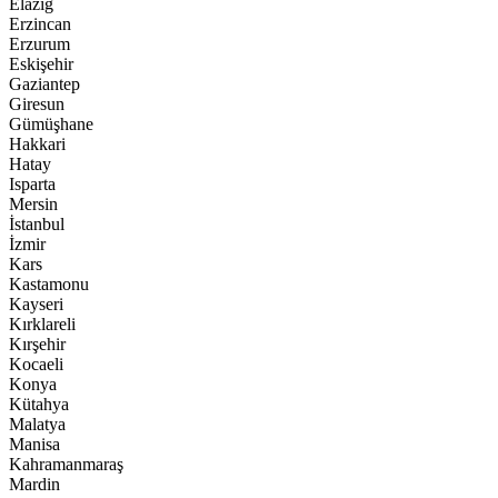
Elazığ
Erzincan
Erzurum
Eskişehir
Gaziantep
Giresun
Gümüşhane
Hakkari
Hatay
Isparta
Mersin
İstanbul
İzmir
Kars
Kastamonu
Kayseri
Kırklareli
Kırşehir
Kocaeli
Konya
Kütahya
Malatya
Manisa
Kahramanmaraş
Mardin