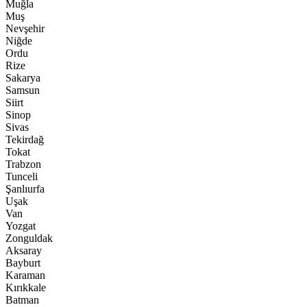
Muğla
Muş
Nevşehir
Niğde
Ordu
Rize
Sakarya
Samsun
Siirt
Sinop
Sivas
Tekirdağ
Tokat
Trabzon
Tunceli
Şanlıurfa
Uşak
Van
Yozgat
Zonguldak
Aksaray
Bayburt
Karaman
Kırıkkale
Batman