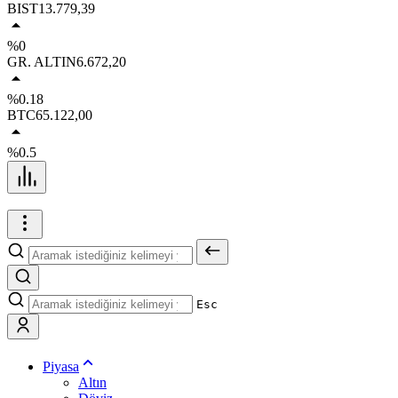
BIST
13.779,39
%0
GR. ALTIN
6.672,20
%0.18
BTC
65.122,00
%0.5
Esc
Piyasa
Altın