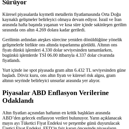
Sürüyor
Küresel piyasalarda kıymetli metallerin fiyatlamasında Orta Doğu
kaynaklı gelişmeler belirleyici olmaya devam ediyor. İsrail ve İran
arasında hafta başında yaşanan ve kısa süre içinde sakinleşen gerilim
sırasında ons altın 4.269 dolara kadar geriledi.
Gerilimin ardından ateşkes sürecine yeniden dönüldüğüne yönelik
gelişmelerle birlikte ons altında toparlanma görüldü. Altının ons
fiyatı dünkü işlemleri 4.330 dolar seviyesinden tamamlarken,
bugünkü işlemlerde TSİ 06.00 itibarıyla 4.337 dolar civarında
fiyatlandı.
Yurt içinde ise spot piyasada gram altın 6.432 TL seviyesinden güne
başladı. Döviz kuru, ons altın fiyatı ve küresel risk algısı, gram
altının seyrinde belirleyici unsurlar arasında yer alıyor.
Piyasalar ABD Enflasyon Verilerine
Odaklandı
Altın fiyatları açısından haftanın en kritik başlıkları arasında
ABD’den gelecek enflasyon verileri bulunuyor. Yarın açıklanacak
mayıs ayı Tüketici Fiyat Endeksi ve perşembe günü duyurulacak
Üretici Fiyat Endeksi, FED’in faiz kararı öncesinde piyasaların