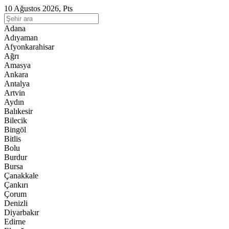
10 Ağustos 2026, Pts
Adana
Adıyaman
Afyonkarahisar
Ağrı
Amasya
Ankara
Antalya
Artvin
Aydın
Balıkesir
Bilecik
Bingöl
Bitlis
Bolu
Burdur
Bursa
Çanakkale
Çankırı
Çorum
Denizli
Diyarbakır
Edirne