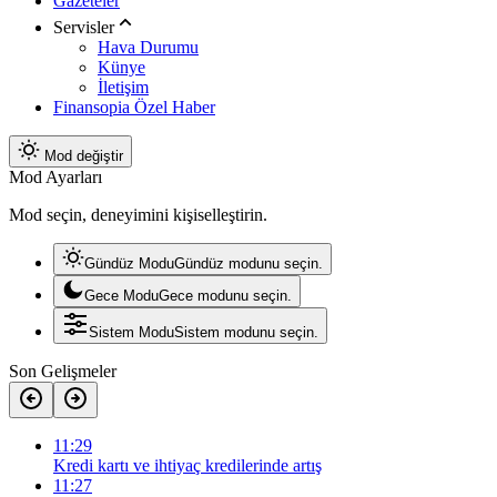
Gazeteler
Servisler
Hava Durumu
Künye
İletişim
Finansopia Özel Haber
Mod değiştir
Mod Ayarları
Mod seçin, deneyimini kişiselleştirin.
Gündüz Modu
Gündüz modunu seçin.
Gece Modu
Gece modunu seçin.
Sistem Modu
Sistem modunu seçin.
Son Gelişmeler
11:29
Kredi kartı ve ihtiyaç kredilerinde artış
11:27