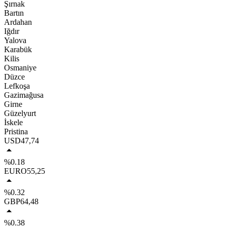
Şırnak
Bartın
Ardahan
Iğdır
Yalova
Karabük
Kilis
Osmaniye
Düzce
Lefkoşa
Gazimağusa
Girne
Güzelyurt
İskele
Pristina
USD
47,74
%0.18
EURO
55,25
%0.32
GBP
64,48
%0.38