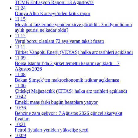
TCMB Enflasyon Raporu 13 Ağustos’ta
11:24
Dünya Altın Konseyi’nden kritik rapor
11:15
Mevduat faizlerinde yeniden zirve görüldü : 3 milyon liranın
aylık getirisi ne kadar oldu?
11:12
Vergi borcu olanlara 72 aya varan taksit fırsatı
11:11
Türker Vangölü Enerji (VEYAS) halka arz tarihleri açıklandı
11:09
Borsa İstanbul’da 2 şirket temettü kararını açıkladı – 7
Ağustos 2026
11:08
Bakan Şimşek’ten makroekonomik istikrar açıklaması
11:06
Çitlekçi Mağazacılık (CITAS) halka arz tarihleri açıklandı
10:42
Emekli maaş farkı bugün hesaplara yatıyor
10:36
Benzine zam geliyor : 7 Ağustos 2026 güncel akaryakıt
fiyatları
10:21
Petrol fiyatları yeniden yükselişe geçti
10:09