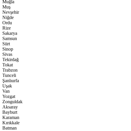
Muğla
Muş
Nevşehir
Niğde
Ordu
Rize
Sakarya
Samsun
Siirt
Sinop
Sivas
Tekirdağ
Tokat
Trabzon
Tunceli
Şanlıurfa
Uşak
Van
Yozgat
Zonguldak
Aksaray
Bayburt
Karaman
Kırıkkale
Batman