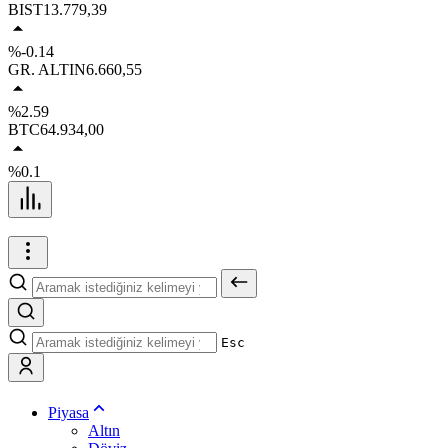
BIST
13.779,39
%-0.14
GR. ALTIN
6.660,55
%2.59
BTC
64.934,00
%0.1
Esc
Piyasa
Altın