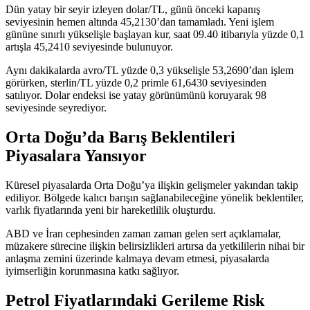
Dün yatay bir seyir izleyen dolar/TL, günü önceki kapanış
seviyesinin hemen altında 45,2130’dan tamamladı. Yeni işlem
gününe sınırlı yükselişle başlayan kur, saat 09.40 itibarıyla yüzde 0,1
artışla 45,2410 seviyesinde bulunuyor.
Aynı dakikalarda avro/TL yüzde 0,3 yükselişle 53,2690’dan işlem
görürken, sterlin/TL yüzde 0,2 primle 61,6430 seviyesinden
satılıyor. Dolar endeksi ise yatay görünümünü koruyarak 98
seviyesinde seyrediyor.
Orta Doğu’da Barış Beklentileri
Piyasalara Yansıyor
Küresel piyasalarda Orta Doğu’ya ilişkin gelişmeler yakından takip
ediliyor. Bölgede kalıcı barışın sağlanabileceğine yönelik beklentiler,
varlık fiyatlarında yeni bir hareketlilik oluşturdu.
ABD ve İran cephesinden zaman zaman gelen sert açıklamalar,
müzakere sürecine ilişkin belirsizlikleri artırsa da yetkililerin nihai bir
anlaşma zemini üzerinde kalmaya devam etmesi, piyasalarda
iyimserliğin korunmasına katkı sağlıyor.
Petrol Fiyatlarındaki Gerileme Risk