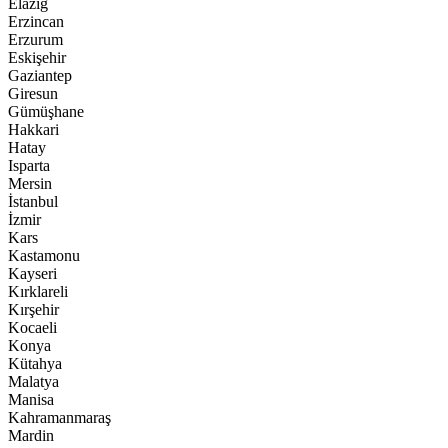
Elazığ
Erzincan
Erzurum
Eskişehir
Gaziantep
Giresun
Gümüşhane
Hakkari
Hatay
Isparta
Mersin
İstanbul
İzmir
Kars
Kastamonu
Kayseri
Kırklareli
Kırşehir
Kocaeli
Konya
Kütahya
Malatya
Manisa
Kahramanmaraş
Mardin