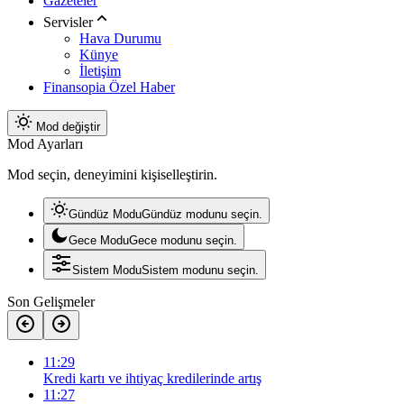
Gazeteler
Servisler
Hava Durumu
Künye
İletişim
Finansopia Özel Haber
Mod değiştir
Mod Ayarları
Mod seçin, deneyimini kişiselleştirin.
Gündüz Modu
Gündüz modunu seçin.
Gece Modu
Gece modunu seçin.
Sistem Modu
Sistem modunu seçin.
Son Gelişmeler
11:29
Kredi kartı ve ihtiyaç kredilerinde artış
11:27