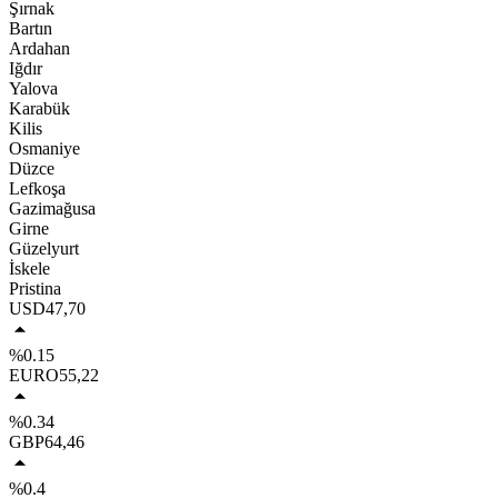
Şırnak
Bartın
Ardahan
Iğdır
Yalova
Karabük
Kilis
Osmaniye
Düzce
Lefkoşa
Gazimağusa
Girne
Güzelyurt
İskele
Pristina
USD
47,70
%0.15
EURO
55,22
%0.34
GBP
64,46
%0.4