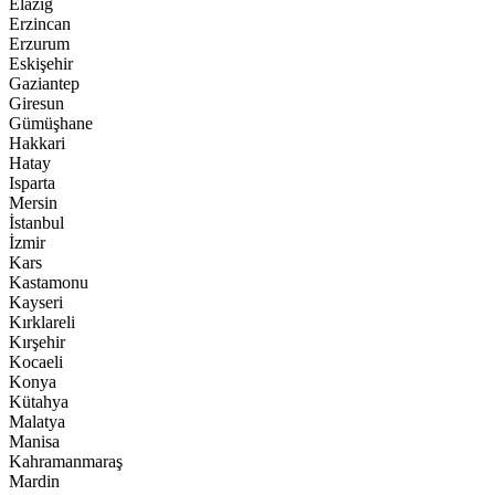
Elazığ
Erzincan
Erzurum
Eskişehir
Gaziantep
Giresun
Gümüşhane
Hakkari
Hatay
Isparta
Mersin
İstanbul
İzmir
Kars
Kastamonu
Kayseri
Kırklareli
Kırşehir
Kocaeli
Konya
Kütahya
Malatya
Manisa
Kahramanmaraş
Mardin