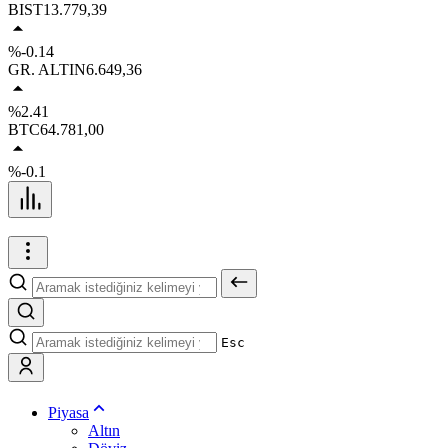
BIST
13.779,39
%-0.14
GR. ALTIN
6.649,36
%2.41
BTC
64.781,00
%-0.1
Esc
Piyasa
Altın