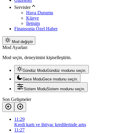
Gazeteler
Servisler
Hava Durumu
Künye
İletişim
Finansopia Özel Haber
Mod değiştir
Mod Ayarları
Mod seçin, deneyimini kişiselleştirin.
Gündüz Modu
Gündüz modunu seçin.
Gece Modu
Gece modunu seçin.
Sistem Modu
Sistem modunu seçin.
Son Gelişmeler
11:29
Kredi kartı ve ihtiyaç kredilerinde artış
11:27