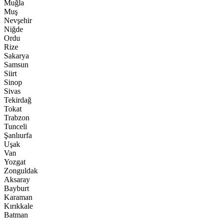
Muğla
Muş
Nevşehir
Niğde
Ordu
Rize
Sakarya
Samsun
Siirt
Sinop
Sivas
Tekirdağ
Tokat
Trabzon
Tunceli
Şanlıurfa
Uşak
Van
Yozgat
Zonguldak
Aksaray
Bayburt
Karaman
Kırıkkale
Batman