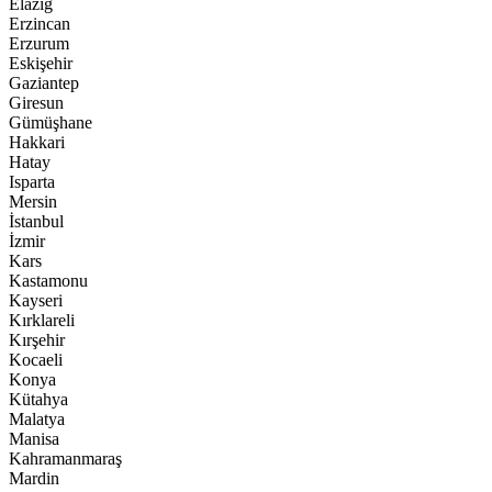
Elazığ
Erzincan
Erzurum
Eskişehir
Gaziantep
Giresun
Gümüşhane
Hakkari
Hatay
Isparta
Mersin
İstanbul
İzmir
Kars
Kastamonu
Kayseri
Kırklareli
Kırşehir
Kocaeli
Konya
Kütahya
Malatya
Manisa
Kahramanmaraş
Mardin