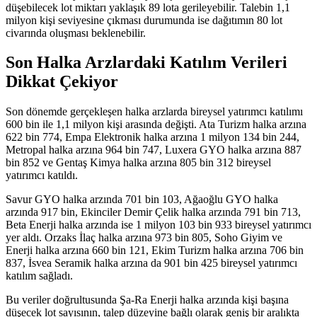
düşebilecek lot miktarı yaklaşık 89 lota gerileyebilir. Talebin 1,1
milyon kişi seviyesine çıkması durumunda ise dağıtımın 80 lot
civarında oluşması beklenebilir.
Son Halka Arzlardaki Katılım Verileri
Dikkat Çekiyor
Son dönemde gerçekleşen halka arzlarda bireysel yatırımcı katılımı
600 bin ile 1,1 milyon kişi arasında değişti. Ata Turizm halka arzına
622 bin 774, Empa Elektronik halka arzına 1 milyon 134 bin 244,
Metropal halka arzına 964 bin 747, Luxera GYO halka arzına 887
bin 852 ve Gentaş Kimya halka arzına 805 bin 312 bireysel
yatırımcı katıldı.
Savur GYO halka arzında 701 bin 103, Ağaoğlu GYO halka
arzında 917 bin, Ekinciler Demir Çelik halka arzında 791 bin 713,
Beta Enerji halka arzında ise 1 milyon 103 bin 933 bireysel yatırımcı
yer aldı. Orzaks İlaç halka arzına 973 bin 805, Soho Giyim ve
Enerji halka arzına 660 bin 121, Ekim Turizm halka arzına 706 bin
837, İsvea Seramik halka arzına da 901 bin 425 bireysel yatırımcı
katılım sağladı.
Bu veriler doğrultusunda Şa-Ra Enerji halka arzında kişi başına
düşecek lot sayısının, talep düzeyine bağlı olarak geniş bir aralıkta