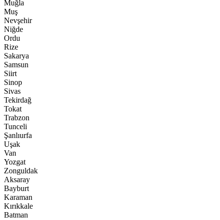
Muğla
Muş
Nevşehir
Niğde
Ordu
Rize
Sakarya
Samsun
Siirt
Sinop
Sivas
Tekirdağ
Tokat
Trabzon
Tunceli
Şanlıurfa
Uşak
Van
Yozgat
Zonguldak
Aksaray
Bayburt
Karaman
Kırıkkale
Batman