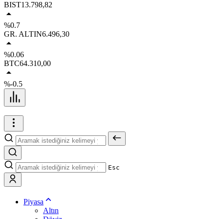
BIST
13.798,82
%0.7
GR. ALTIN
6.496,30
%0.06
BTC
64.310,00
%-0.5
Esc
Piyasa
Altın