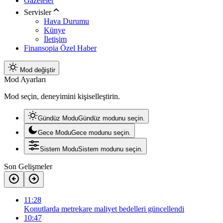
Gazeteler
Servisler
Hava Durumu
Künye
İletişim
Finansopia Özel Haber
Mod değiştir
Mod Ayarları
Mod seçin, deneyimini kişiselleştirin.
Gündüz Modu
Gündüz modunu seçin.
Gece Modu
Gece modunu seçin.
Sistem Modu
Sistem modunu seçin.
Son Gelişmeler
11:28
Konutlarda metrekare maliyet bedelleri güncellendi
10:47