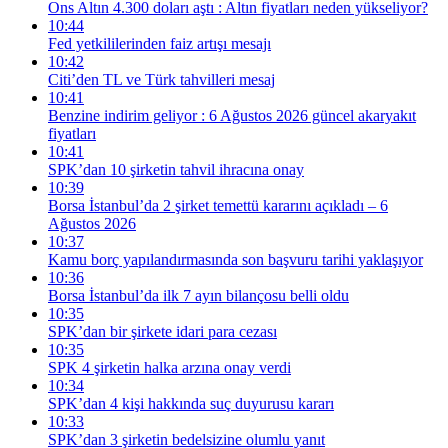
Ons Altın 4.300 doları aştı : Altın fiyatları neden yükseliyor?
10:44
Fed yetkililerinden faiz artışı mesajı
10:42
Citi’den TL ve Türk tahvilleri mesaj
10:41
Benzine indirim geliyor : 6 Ağustos 2026 güncel akaryakıt
fiyatları
10:41
SPK’dan 10 şirketin tahvil ihracına onay
10:39
Borsa İstanbul’da 2 şirket temettü kararını açıkladı – 6
Ağustos 2026
10:37
Kamu borç yapılandırmasında son başvuru tarihi yaklaşıyor
10:36
Borsa İstanbul’da ilk 7 ayın bilançosu belli oldu
10:35
SPK’dan bir şirkete idari para cezası
10:35
SPK 4 şirketin halka arzına onay verdi
10:34
SPK’dan 4 kişi hakkında suç duyurusu kararı
10:33
SPK’dan 3 şirketin bedelsizine olumlu yanıt