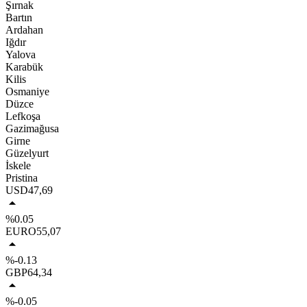
Şırnak
Bartın
Ardahan
Iğdır
Yalova
Karabük
Kilis
Osmaniye
Düzce
Lefkoşa
Gazimağusa
Girne
Güzelyurt
İskele
Pristina
USD
47,69
%0.05
EURO
55,07
%-0.13
GBP
64,34
%-0.05