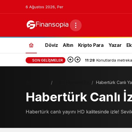
6 Ağustos 2026, Per
Döviz
Altın
Kripto Para
Yazar
Ek
11:28
Konutlarda metrekar
SON GELIŞMELER
Haberler
Canlı Ekonomi Tv
Habertürk Canlı Ya
Habertürk Canlı İ
Habertürk canlı yayını HD kalitesinde izle! Sevil