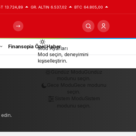
ST
13.724,89
GR. ALTIN
6.537,02
BTC
64.805,00
Finansopia Özel Haber
Mod
Mod Ayarları
değiştir
Mod seçin, deneyimini
kişiselleştirin.
Gündüz Modu
Gündüz
modunu seçin.
Gece Modu
Gece modunu
seçin.
Sistem Modu
Sistem
modunu seçin.
 edin.