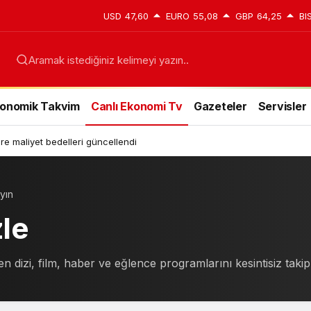
USD
47,60
EURO
55,08
GBP
64,25
BI
onomik Takvim
Canlı Ekonomi Tv
Gazeteler
Servisler
e maliyet bedelleri güncellendi
yın
zle
en dizi, film, haber ve eğlence programlarını kesintisiz takip