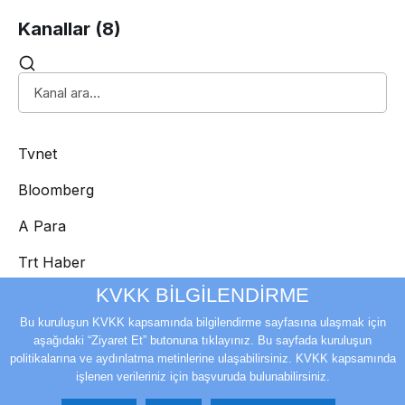
Kanallar
(8)
Tvnet
Bloomberg
A Para
Trt Haber
KVKK BİLGİLENDİRME
Cnn Türk
Bu kuruluşun KVKK kapsamında bilgilendirme sayfasına ulaşmak için
Ntv
aşağıdaki “Ziyaret Et” butonuna tıklayınız. Bu sayfada kuruluşun
politikalarına ve aydınlatma metinlerine ulaşabilirsiniz. KVKK kapsamında
Habertürk
işlenen verileriniz için başvuruda bulunabilirsiniz.