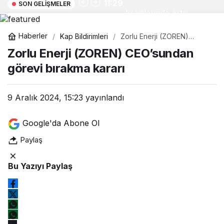
11:29
SON GELIŞMELER
kredilerinde artış
Haberler
Kap Bildirimleri
Zorlu Enerji (ZOREN)
CEO’sundan görevi
Zorlu Enerji (ZOREN) CEO’sundan
bırakma kararı
görevi bırakma kararı
9 Aralık 2024, 15:23
yayınlandı
Google'da Abone Ol
Paylaş
Bu Yazıyı Paylaş