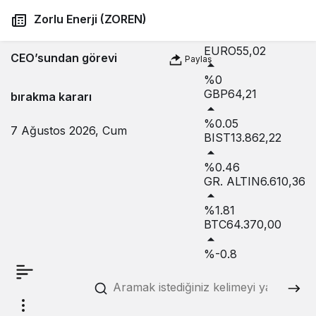
USD
47,71
Zorlu Enerji (ZOREN)
%0.17
EURO
55,02
CEO’sundan görevi
Paylaş
%0
GBP
64,21
bırakma kararı
%0.05
7 Ağustos 2026, Cum
BIST
13.862,22
%0.46
GR. ALTIN
6.610,36
%1.81
BTC
64.370,00
%-0.8