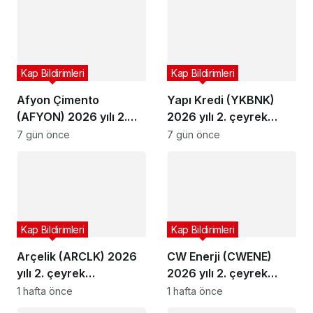
Kap Bildirimleri
Kap Bildirimleri
Afyon Çimento
Yapı Kredi (YKBNK)
(AFYON) 2026 yılı 2.
2026 yılı 2. çeyrek
çeyrek bilançosunu
bilançosunu açıkladı
7 gün önce
7 gün önce
açıkladı
Kap Bildirimleri
Kap Bildirimleri
Arçelik (ARCLK) 2026
CW Enerji (CWENE)
yılı 2. çeyrek
2026 yılı 2. çeyrek
bilançosunu açıkladı
bilançosunu açıkladı
1 hafta önce
1 hafta önce