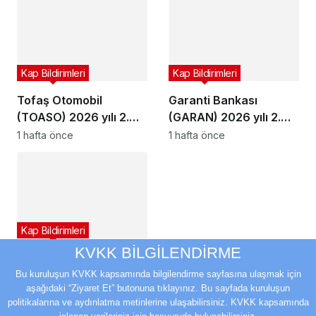
Kap Bildirimleri
Kap Bildirimleri
Tofaş Otomobil
Garanti Bankası
(TOASO) 2026 yılı 2.
(GARAN) 2026 yılı 2.
çeyrek bilançosunu
çeyrek bilançosunu
1 hafta önce
1 hafta önce
açıkladı
açıkladı
Kap Bildirimleri
KVKK BİLGİLENDİRME
YEO Teknoloji’den
(YEOTK) 9,8 milyon
Bu kuruluşun KVKK kapsamında bilgilendirme sayfasına ulaşmak için
aşağıdaki “Ziyaret Et” butonuna tıklayınız. Bu sayfada kuruluşun
dolarlık sözleşme
1 hafta önce
politikalarına ve aydınlatma metinlerine ulaşabilirsiniz. KVKK kapsamında