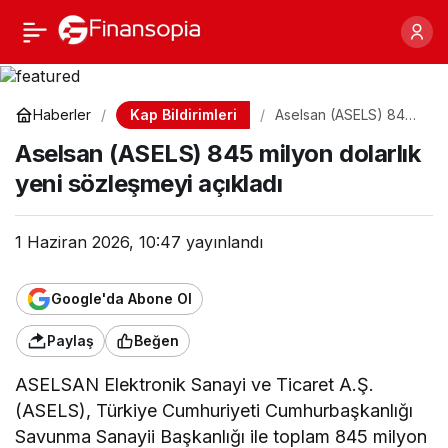
Aselsan (ASELS) 845
Paylaş
milyon dolarlık yeni
Kap Bildirimleri
Haberler
Aselsan (ASELS) 845
milyon dolarlık yeni
sözleşmeyi açıkladı
Aselsan (ASELS) 845 milyon dolarlık
sözleşmeyi açıkladı
yeni sözleşmeyi açıkladı
1 Haziran 2026, 10:47
yayınlandı
Google'da Abone Ol
Paylaş
Beğen
ASELSAN Elektronik Sanayi ve Ticaret A.Ş.
(ASELS), Türkiye Cumhuriyeti Cumhurbaşkanlığı
Savunma Sanayii Başkanlığı ile toplam 845 milyon