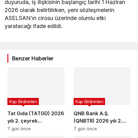
duyuruda, iş ilişkisinin başlangıç tarihi 1 Haziran
2026 olarak belirtilirken, yeni sözleşmelerin
ASELSAN’ın cirosu üzerinde olumlu etki
yaratacağı ifade edildi.
Benzer Haberler
Kap Bildirimleri
Kap Bildirimleri
Tat Gıda (TATGD) 2026
QNB Bank A.Ş.
yılı 2. çeyrek
(QNBTR) 2026 yılı 2.
bilançosunu açıkladı
çeyrek bilançosunu
7 gün önce
7 gün önce
açıkladı