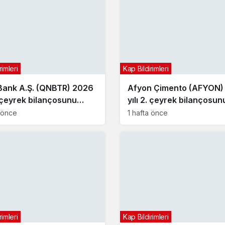
rimleri
Kap Bildirimleri
ank A.Ş. (QNBTR) 2026
Afyon Çimento (AFYON)
. çeyrek bilançosunu
yılı 2. çeyrek bilançosun
dı
açıkladı
a önce
1 hafta önce
rimleri
Kap Bildirimleri