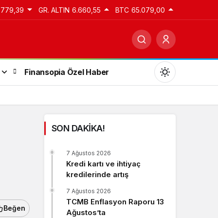
.779,39
GR. ALTIN
6.660,55
BTC
65.079,00
Finansopia Özel Haber
SON DAKİKA!
Gündüz Modu
7 Ağustos 2026
Gündüz modunu seçin.
Kredi kartı ve ihtiyaç
kredilerinde artış
Gece Modu
7 Ağustos 2026
Gece modunu seçin.
TCMB Enflasyon Raporu 13
Beğen
Ağustos’ta