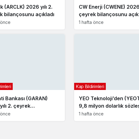
ik (ARCLK) 2026 yılı 2.
CW Enerji (CWENE) 2026 y
k bilançosunu açıkladı
çeyrek bilançosunu açık
a önce
1 hafta önce
rimleri
Kap Bildirimleri
ti Bankası (GARAN)
YEO Teknoloji’den (YEO
ılı 2. çeyrek
9,8 milyon dolarlık sözl
çosunu açıkladı
a önce
1 hafta önce