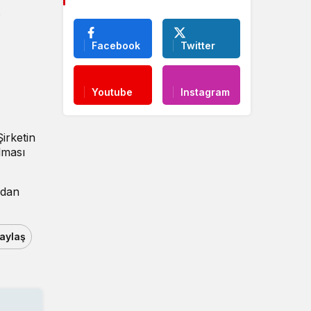
6
Facebook
Twitter
Youtube
Instagram
irketin
lması
ldan
aylaş