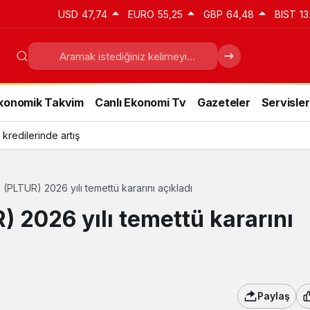
USD
47,74
EURO
55,25
GBP
64,48
BIST
13
konomik Takvim
Canlı Ekonomi Tv
Gazeteler
Servisler
 kredilerinde artış
 (PLTUR) 2026 yılı temettü kararını açıkladı
) 2026 yılı temettü kararını
Paylaş