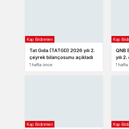
Kap Bildirimleri
Kap Bildi
Tat Gıda (TATGD) 2026 yılı 2.
QNB B
çeyrek bilançosunu açıkladı
yılı 2
açıkla
1 hafta önce
1 haft
Kap Bildirimleri
Kap Bildi