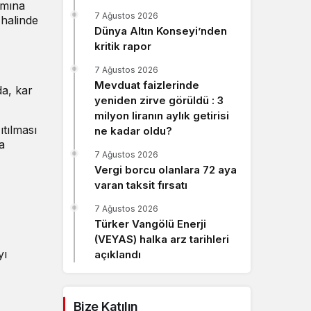
ımına
Sistem Modu
7 Ağustos 2026
 halinde
Sistem modunu seçin.
Dünya Altın Konseyi’nden
kritik rapor
7 Ağustos 2026
Mevduat faizlerinde
a, kar
yeniden zirve görüldü : 3
milyon liranın aylık getirisi
tılması
ne kadar oldu?
a
7 Ağustos 2026
Vergi borcu olanlara 72 aya
varan taksit fırsatı
7 Ağustos 2026
Türker Vangölü Enerji
(VEYAS) halka arz tarihleri
yı
açıklandı
Bize Katılın