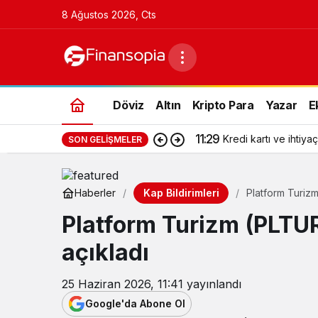
8 Ağustos 2026, Cts
Döviz
Altın
Kripto Para
Yazar
E
11:29
Kredi kartı ve ihtiyaç
SON GELIŞMELER
Kap Bildirimleri
Haberler
Platform Turizm
Platform Turizm (PLTUR
açıkladı
25 Haziran 2026, 11:41
yayınlandı
Google'da Abone Ol