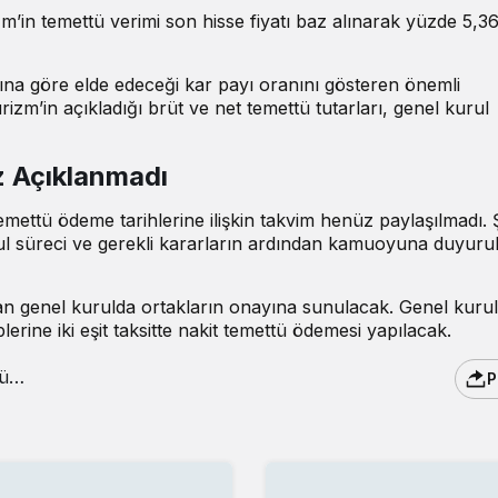
m’in temettü verimi son hisse fiyatı baz alınarak yüzde 5,3
yatına göre elde edeceği kar payı oranını gösteren önemli
rizm’in açıkladığı brüt ve net temettü tutarları, genel kurul
z Açıklanmadı
mettü ödeme tarihlerine ilişkin takvim henüz paylaşılmadı. Ş
rul süreci ve gerekli kararların ardından kamuoyuna duyuru
ğan genel kurulda ortakların onayına sunulacak. Genel kuru
rine iki eşit taksitte nakit temettü ödemesi yapılacak.
P