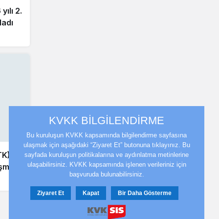
ılı 2.
ladı
KVKK BİLGİLENDİRME
Bu kuruluşun KVKK kapsamında bilgilendirme sayfasına
ulaşmak için aşağıdaki “Ziyaret Et” butonuna tıklayınız. Bu
TK)
sayfada kuruluşun politikalarına ve aydınlatma metinlerine
ulaşabilirsiniz. KVKK kapsamında işlenen verileriniz için
eşme
başvuruda bulunabilirsiniz.
Ziyaret Et
Kapat
Bir Daha Gösterme