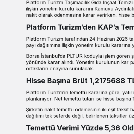
Platform Turizm Taşımacılık Gıda İnşaat Temizlik
ilişkin yönetim kurulu kararını Kamuyu Aydınlatm
nakit olarak ödenmesine karar verirken, hisse b
Platform Turizm’den KAP’a Teme
Platform Turizm tarafından 24 Haziran 2026 ta
payı dağıtımına ilişkin yönetim kurulu kararına ye
Borsa İstanbul’da PLTUR koduyla işlem gören şir
yönünde karar alındı. Yönetim kurulunun kar pay
ortakların onayına sunulacak.
Hisse Başına Brüt 1,2175688 T
Platform Turizm’in temettü kararına göre, yatı
planlanıyor. Net temettü tutarı ise hisse başına
Şirketin nakit temettü ödemesinin iki eşit taksit 
dağıtımı tek seferde değil, belirlenen taksitler 
Temettü Verimi Yüzde 5,36 Ol