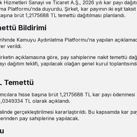
 Hizmetleri Sanayi ve Ticaret A.Ş., 2026 yılı kar payı dağıt
a Platformu’nda duyurdu. Şirket, kar payının iki eşit taksit
aşına brüt 1,2175688 TL temettü dağıtılması planlandı.
ttü Bildirimi
rihinde Kamuyu Aydınlatma Platformu’na yapılan açıklamad
r verildi.
ketin açıklamasına göre, pay sahiplerine nakit temettü dağı
ı dağıtım teklifi, yapılacak olağan genel kurul toplantısınd
L Temettü
rımcılara hisse başına brüt 1,2175688 TL kar payı ödenmesi
 1,0349334 TL olarak açıklandı.
halinde gerçekleştirilmesi kararlaştırıldı. Bu kapsamda kar pa
üzerinden pay sahiplerine yapılacak.
du