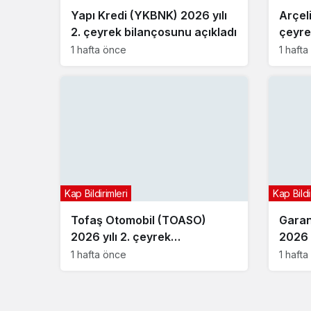
Yapı Kredi (YKBNK) 2026 yılı
Arçel
2. çeyrek bilançosunu açıkladı
çeyre
1 hafta önce
1 haft
Kap Bildirimleri
Kap Bildi
Tofaş Otomobil (TOASO)
Garan
2026 yılı 2. çeyrek
2026 y
bilançosunu açıkladı
bilan
1 hafta önce
1 haft