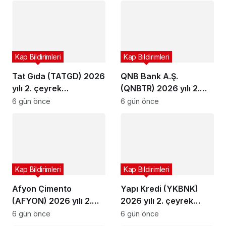
Kap Bildirimleri
Kap Bildirimleri
Tat Gıda (TATGD) 2026
QNB Bank A.Ş.
yılı 2. çeyrek
(QNBTR) 2026 yılı 2.
bilançosunu açıkladı
çeyrek bilançosunu
6 gün önce
6 gün önce
açıkladı
Kap Bildirimleri
Kap Bildirimleri
Afyon Çimento
Yapı Kredi (YKBNK)
(AFYON) 2026 yılı 2.
2026 yılı 2. çeyrek
çeyrek bilançosunu
bilançosunu açıkladı
6 gün önce
6 gün önce
açıkladı