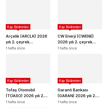
Kap Bildirimleri
Kap Bildirimleri
Arçelik (ARCLK) 2026
CW Enerji (CWENE)
yılı 2. çeyrek
2026 yılı 2. çeyrek
bilançosunu açıkladı
bilançosunu açıkladı
1 hafta önce
1 hafta önce
Kap Bildirimleri
Kap Bildirimleri
Tofaş Otomobil
Garanti Bankası
(TOASO) 2026 yılı 2.
(GARAN) 2026 yılı 2.
çeyrek bilançosunu
çeyrek bilançosunu
1 hafta önce
1 hafta önce
açıkladı
açıkladı