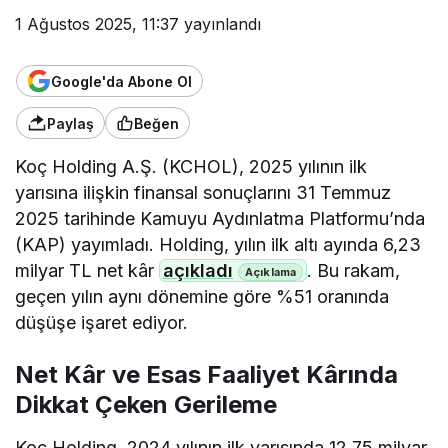
1 Ağustos 2025, 11:37
yayınlandı
Google'da Abone Ol
Paylaş
Beğen
Koç Holding A.Ş. (KCHOL), 2025 yılının ilk
yarısına ilişkin finansal sonuçlarını 31 Temmuz
2025 tarihinde Kamuyu Aydınlatma Platformu’nda
(KAP) yayımladı. Holding, yılın ilk altı ayında 6,23
milyar TL net kâr
açıkladı
. Bu rakam,
geçen yılın aynı dönemine göre %51 oranında
düşüşe işaret ediyor.
Net Kâr ve Esas Faaliyet Kârında
Dikkat Çeken Gerileme
Koç Holding, 2024 yılının ilk yarısında 12,75 milyar