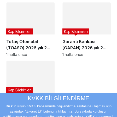
Kap Bildirimleri
Kap Bildirimleri
Tofaş Otomobil
Garanti Bankası
(TOASO) 2026 yılı 2.
(GARAN) 2026 yılı 2.
çeyrek bilançosunu
çeyrek bilançosunu
1 hafta önce
1 hafta önce
açıkladı
açıkladı
Kap Bildirimleri
KVKK BİLGİLENDİRME
YEO Teknoloji’den
(YEOTK) 9,8 milyon
Bu kuruluşun KVKK kapsamında bilgilendirme sayfasına ulaşmak için
aşağıdaki “Ziyaret Et” butonuna tıklayınız. Bu sayfada kuruluşun
dolarlık sözleşme
1 hafta önce
politikalarına ve aydınlatma metinlerine ulaşabilirsiniz. KVKK kapsamında