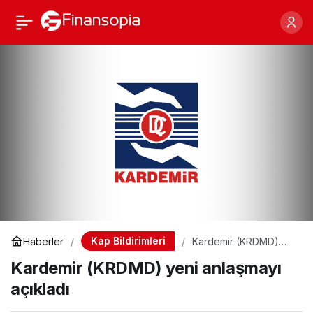
Kardemir (KRDMD) yeni
Paylaş
anlaşmayı açıkladı
Kap Bildirimleri
Haberler
Kardemir (KRDMD)
yeni anlaşmayı
Kardemir (KRDMD) yeni anlaşmayı
açıkladı
açıkladı