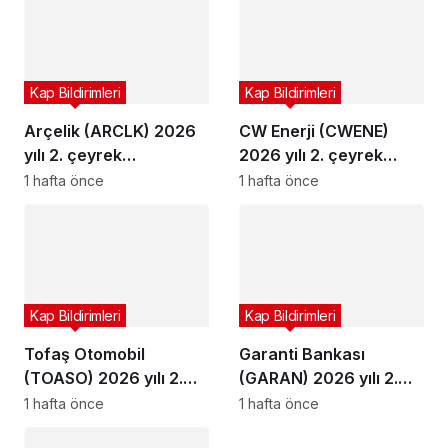
Kap Bildirimleri
Kap Bildirimleri
Arçelik (ARCLK) 2026
CW Enerji (CWENE)
yılı 2. çeyrek
2026 yılı 2. çeyrek
bilançosunu açıkladı
bilançosunu açıkladı
1 hafta önce
1 hafta önce
Kap Bildirimleri
Kap Bildirimleri
Tofaş Otomobil
Garanti Bankası
(TOASO) 2026 yılı 2.
(GARAN) 2026 yılı 2.
çeyrek bilançosunu
çeyrek bilançosunu
1 hafta önce
1 hafta önce
açıkladı
açıkladı