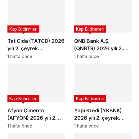
Kap Bildirimleri
Kap Bildirimleri
Tat Gıda (TATGD) 2026
QNB Bank A.Ş.
yılı 2. çeyrek
(QNBTR) 2026 yılı 2.
bilançosunu açıkladı
çeyrek bilançosunu
1 hafta önce
1 hafta önce
açıkladı
Kap Bildirimleri
Kap Bildirimleri
Afyon Çimento
Yapı Kredi (YKBNK)
(AFYON) 2026 yılı 2.
2026 yılı 2. çeyrek
çeyrek bilançosunu
bilançosunu açıkladı
1 hafta önce
1 hafta önce
açıkladı