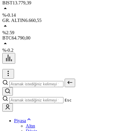
BIST
13.779,39
%-0.14
GR. ALTIN
6.660,55
%2.59
BTC
64.790,00
%-0.2
Esc
Piyasa
Altın