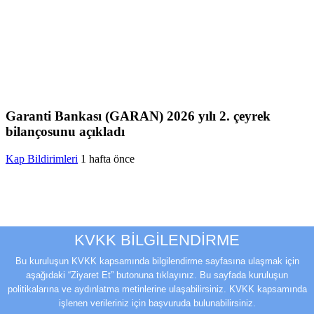
Garanti Bankası (GARAN) 2026 yılı 2. çeyrek
bilançosunu açıkladı
Kap Bildirimleri
1 hafta önce
KVKK BİLGİLENDİRME
Bu kuruluşun KVKK kapsamında bilgilendirme sayfasına ulaşmak için
aşağıdaki “Ziyaret Et” butonuna tıklayınız. Bu sayfada kuruluşun
politikalarına ve aydınlatma metinlerine ulaşabilirsiniz. KVKK kapsamında
işlenen verileriniz için başvuruda bulunabilirsiniz.