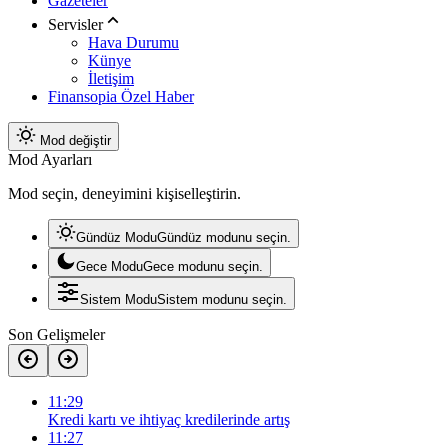
Gazeteler
Servisler
Hava Durumu
Künye
İletişim
Finansopia Özel Haber
Mod değiştir
Mod Ayarları
Mod seçin, deneyimini kişiselleştirin.
Gündüz Modu
Gündüz modunu seçin.
Gece Modu
Gece modunu seçin.
Sistem Modu
Sistem modunu seçin.
Son Gelişmeler
11:29
Kredi kartı ve ihtiyaç kredilerinde artış
11:27