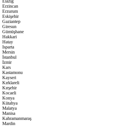
Elazığ
Erzincan
Erzurum
Eskişehir
Gaziantep
Giresun
Gümüşhane
Hakkari
Hatay
Isparta
Mersin
İstanbul
İzmir
Kars
Kastamonu
Kayseri
Kırklareli
Kırşehir
Kocaeli
Konya
Kütahya
Malatya
Manisa
Kahramanmaraş
Mardin