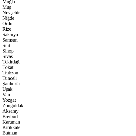
Muğla
Muş
Nevşehir
Niğde
Ordu
Rize
Sakarya
Samsun
Siirt
Sinop
Sivas
Tekirdağ
Tokat
Trabzon
Tunceli
Şanlıurfa
Uşak
Van
Yozgat
Zonguldak
Aksaray
Bayburt
Karaman
Kırıkkale
Batman