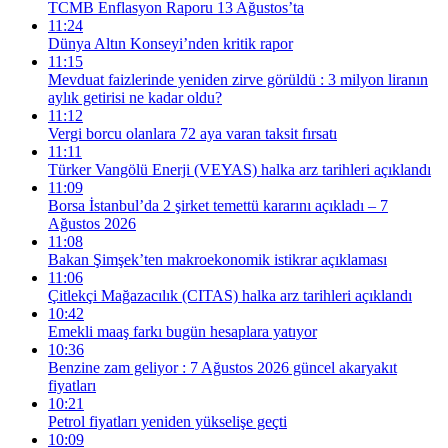
TCMB Enflasyon Raporu 13 Ağustos’ta
11:24
Dünya Altın Konseyi’nden kritik rapor
11:15
Mevduat faizlerinde yeniden zirve görüldü : 3 milyon liranın
aylık getirisi ne kadar oldu?
11:12
Vergi borcu olanlara 72 aya varan taksit fırsatı
11:11
Türker Vangölü Enerji (VEYAS) halka arz tarihleri açıklandı
11:09
Borsa İstanbul’da 2 şirket temettü kararını açıkladı – 7
Ağustos 2026
11:08
Bakan Şimşek’ten makroekonomik istikrar açıklaması
11:06
Çitlekçi Mağazacılık (CITAS) halka arz tarihleri açıklandı
10:42
Emekli maaş farkı bugün hesaplara yatıyor
10:36
Benzine zam geliyor : 7 Ağustos 2026 güncel akaryakıt
fiyatları
10:21
Petrol fiyatları yeniden yükselişe geçti
10:09