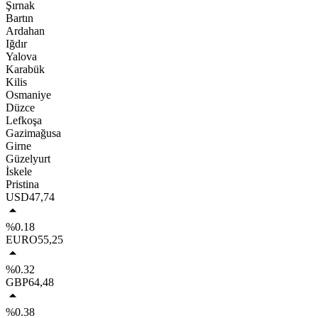
Şırnak
Bartın
Ardahan
Iğdır
Yalova
Karabük
Kilis
Osmaniye
Düzce
Lefkoşa
Gazimağusa
Girne
Güzelyurt
İskele
Pristina
USD
47,74
%0.18
EURO
55,25
%0.32
GBP
64,48
%0.38