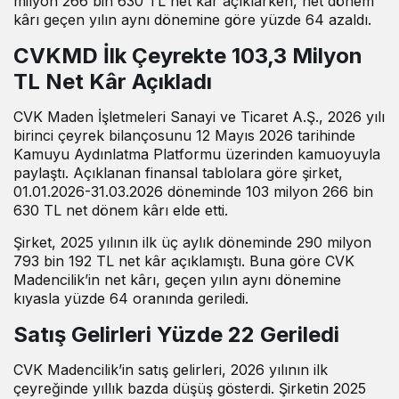
milyon 266 bin 630 TL net kâr açıklarken, net dönem
kârı geçen yılın aynı dönemine göre yüzde 64 azaldı.
CVKMD İlk Çeyrekte 103,3 Milyon
TL Net Kâr
Açıkladı
CVK Maden İşletmeleri Sanayi ve Ticaret A.Ş., 2026 yılı
birinci çeyrek bilançosunu 12 Mayıs 2026 tarihinde
Kamuyu Aydınlatma Platformu üzerinden kamuoyuyla
paylaştı. Açıklanan finansal tablolara göre şirket,
01.01.2026-31.03.2026 döneminde 103 milyon 266 bin
630 TL net dönem kârı elde etti.
Şirket, 2025 yılının ilk üç aylık döneminde 290 milyon
793 bin 192 TL net kâr açıklamıştı. Buna göre CVK
Madencilik’in net kârı, geçen yılın aynı dönemine
kıyasla yüzde 64 oranında geriledi.
Satış Gelirleri Yüzde 22 Geriledi
CVK Madencilik’in satış gelirleri, 2026 yılının ilk
çeyreğinde yıllık bazda düşüş gösterdi. Şirketin 2025