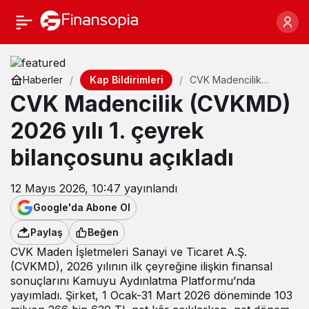
Kap Bildirimleri
Haberler
CVK Madencilik
(CVKMD) 2026 yılı 1.
CVK Madencilik (CVKMD)
çeyrek bilançosunu
açıkladı
2026 yılı 1. çeyrek
bilançosunu açıkladı
12 Mayıs 2026, 10:47
yayınlandı
Google'da Abone Ol
Paylaş
Beğen
CVK Maden İşletmeleri Sanayi ve Ticaret A.Ş.
(CVKMD), 2026 yılının ilk çeyreğine ilişkin finansal
sonuçlarını Kamuyu Aydınlatma Platformu’nda
yayımladı. Şirket, 1 Ocak-31 Mart 2026 döneminde 103