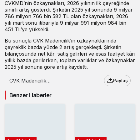
CVKMD’nin özkaynakları, 2026 yılının ilk çeyreğinde
sınırlı artış gösterdi. Şirketin 2025 yıl sonunda 9 milyar
786 milyon 766 bin 582 TL olan özkaynakları, 2026
yılı mart sonu itibarıyla 9 milyar 991 milyon 984 bin
451 TL’ye yükseldi.
Bu sonuçla CVK Madencilik’in özkaynaklarında
çeyreklik bazda yüzde 2 artış gerçekleşti. Şirketin
bilançosunda net kâr, satış gelirleri ve esas faaliyet kârı
yıllık bazda gerilerken, toplam varlıklar ve özkaynaklar
2025 yıl sonuna göre artış kaydetti.
CVK Madencilik
Paylaş
(CVKMD) 2026 yılı 1.
çeyrek bilançosunu
Benzer Haberler
açıkladı