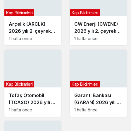
Kap Bildirimleri
Kap Bildirimleri
Arçelik (ARCLK)
CW Enerji (CWENE)
2026 yılı 2. çeyrek
2026 yılı 2. çeyrek
bilançosunu açıkladı
bilançosunu açıkladı
1 hafta önce
1 hafta önce
Kap Bildirimleri
Kap Bildirimleri
Tofaş Otomobil
Garanti Bankası
(TOASO) 2026 yılı 2.
(GARAN) 2026 yılı 2.
çeyrek bilançosunu
çeyrek bilançosunu
1 hafta önce
1 hafta önce
açıkladı
açıkladı