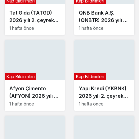
Kap Bildirimleri
Kap Bildirimleri
Tat Gıda (TATGD)
QNB Bank A.Ş.
2026 yılı 2. çeyrek
(QNBTR) 2026 yılı 2.
bilançosunu açıkladı
çeyrek bilançosunu
1 hafta önce
1 hafta önce
açıkladı
Kap Bildirimleri
Kap Bildirimleri
Afyon Çimento
Yapı Kredi (YKBNK)
(AFYON) 2026 yılı 2.
2026 yılı 2. çeyrek
çeyrek bilançosunu
bilançosunu açıkladı
1 hafta önce
1 hafta önce
açıkladı