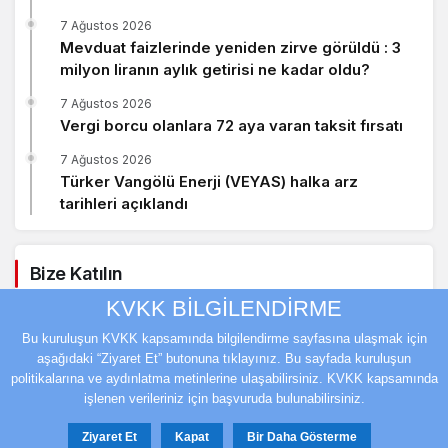
7 Ağustos 2026
Mevduat faizlerinde yeniden zirve görüldü : 3
milyon liranın aylık getirisi ne kadar oldu?
7 Ağustos 2026
Vergi borcu olanlara 72 aya varan taksit fırsatı
7 Ağustos 2026
Türker Vangölü Enerji (VEYAS) halka arz
tarihleri açıklandı
Bize Katılın
KVKK BİLGİLENDİRME
Facebook
Twitter
Bu kuruluşun KVKK kapsamında bilgilendirme sayfasına ulaşmak için
aşağıdaki “Ziyaret Et” butonuna tıklayınız. Bu sayfada kuruluşun
Youtube
Instagram
politikalarına ve aydınlatma metinlerine ulaşabilirsiniz. KVKK kapsamında
işlenen verileriniz için başvuruda bulunabilirsiniz.
Ziyaret Et
Kapat
Bir Daha Gösterme