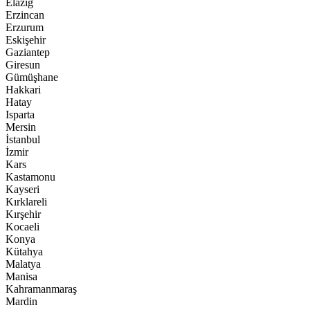
Elazığ
Erzincan
Erzurum
Eskişehir
Gaziantep
Giresun
Gümüşhane
Hakkari
Hatay
Isparta
Mersin
İstanbul
İzmir
Kars
Kastamonu
Kayseri
Kırklareli
Kırşehir
Kocaeli
Konya
Kütahya
Malatya
Manisa
Kahramanmaraş
Mardin