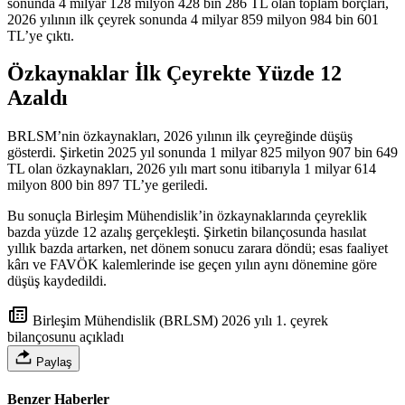
sonunda 4 milyar 128 milyon 428 bin 286 TL olan toplam borçları,
2026 yılının ilk çeyrek sonunda 4 milyar 859 milyon 984 bin 601
TL’ye çıktı.
Özkaynaklar İlk Çeyrekte Yüzde 12
Azaldı
BRLSM’nin özkaynakları, 2026 yılının ilk çeyreğinde düşüş
gösterdi. Şirketin 2025 yıl sonunda 1 milyar 825 milyon 907 bin 649
TL olan özkaynakları, 2026 yılı mart sonu itibarıyla 1 milyar 614
milyon 800 bin 897 TL’ye geriledi.
Bu sonuçla Birleşim Mühendislik’in özkaynaklarında çeyreklik
bazda yüzde 12 azalış gerçekleşti. Şirketin bilançosunda hasılat
yıllık bazda artarken, net dönem sonucu zarara döndü; esas faaliyet
kârı ve FAVÖK kalemlerinde ise geçen yılın aynı dönemine göre
düşüş kaydedildi.
Birleşim Mühendislik (BRLSM) 2026 yılı 1. çeyrek
bilançosunu açıkladı
Paylaş
Benzer Haberler