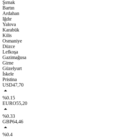
Şırnak
Bartın
Ardahan
Iğdır
Yalova
Karabük
Kilis
Osmaniye
Düzce
Lefkoşa
Gazimağusa
Girne
Güzelyurt
İskele
Pristina
USD
47,70
%0.15
EURO
55,20
%0.33
GBP
64,46
%0.4