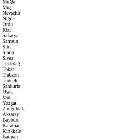
Muğla
Muş
Nevşehir
Niğde
Ordu
Rize
Sakarya
Samsun
Siirt
Sinop
Sivas
Tekirdağ
Tokat
Trabzon
Tunceli
Şanlıurfa
Uşak
Van
Yozgat
Zonguldak
Aksaray
Bayburt
Karaman
Kırıkkale
Batman