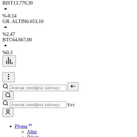
BIST
13.779,39
%-0.14
GR. ALTIN
6.653,10
%2.47
BTC
64.667,00
%0.3
Esc
Piyasa
Altın