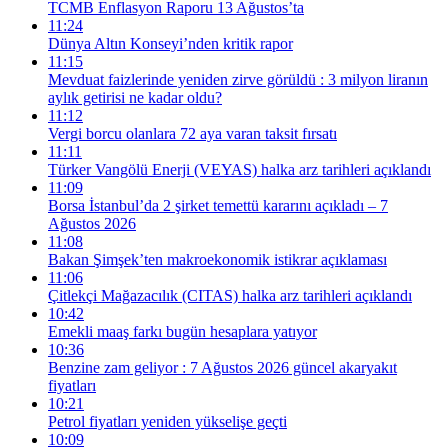
TCMB Enflasyon Raporu 13 Ağustos’ta
11:24
Dünya Altın Konseyi’nden kritik rapor
11:15
Mevduat faizlerinde yeniden zirve görüldü : 3 milyon liranın
aylık getirisi ne kadar oldu?
11:12
Vergi borcu olanlara 72 aya varan taksit fırsatı
11:11
Türker Vangölü Enerji (VEYAS) halka arz tarihleri açıklandı
11:09
Borsa İstanbul’da 2 şirket temettü kararını açıkladı – 7
Ağustos 2026
11:08
Bakan Şimşek’ten makroekonomik istikrar açıklaması
11:06
Çitlekçi Mağazacılık (CITAS) halka arz tarihleri açıklandı
10:42
Emekli maaş farkı bugün hesaplara yatıyor
10:36
Benzine zam geliyor : 7 Ağustos 2026 güncel akaryakıt
fiyatları
10:21
Petrol fiyatları yeniden yükselişe geçti
10:09