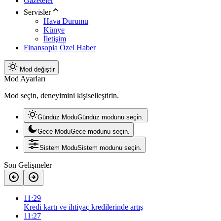
Gazeteler
Servisler
Hava Durumu
Künye
İletişim
Finansopia Özel Haber
Mod değiştir
Mod Ayarları
Mod seçin, deneyimini kişiselleştirin.
Gündüz Modu
Gündüz modunu seçin.
Gece Modu
Gece modunu seçin.
Sistem Modu
Sistem modunu seçin.
Son Gelişmeler
11:29
Kredi kartı ve ihtiyaç kredilerinde artış
11:27