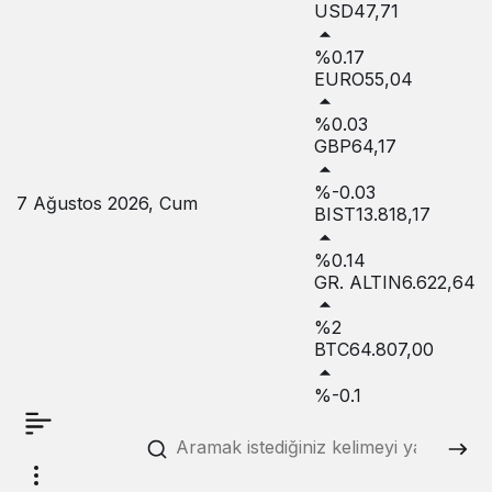
USD
47,71
%0.17
EURO
55,04
%0.03
GBP
64,17
%-0.03
7 Ağustos 2026, Cum
BIST
13.818,17
%0.14
GR. ALTIN
6.622,64
%2
BTC
64.807,00
%-0.1