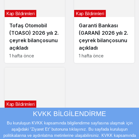
Kap Bildirimleri
Kap Bildirimleri
Tofaş Otomobil
Garanti Bankası
(TOASO) 2026 yılı 2.
(GARAN) 2026 yılı 2.
çeyrek bilançosunu
çeyrek bilançosunu
açıkladı
açıkladı
1 hafta önce
1 hafta önce
Kap Bildirimleri
KVKK BİLGİLENDİRME
YEO Teknoloji’den
(YEOTK) 9,8 milyon
Bu kuruluşun KVKK kapsamında bilgilendirme sayfasına ulaşmak için
aşağıdaki “Ziyaret Et” butonuna tıklayınız. Bu sayfada kuruluşun
dolarlık sözleşme
politikalarına ve aydınlatma metinlerine ulaşabilirsiniz. KVKK kapsamında
1 hafta önce