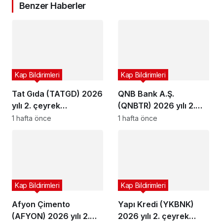
Benzer Haberler
Kap Bildirimleri
Kap Bildirimleri
Tat Gıda (TATGD) 2026
QNB Bank A.Ş.
yılı 2. çeyrek
(QNBTR) 2026 yılı 2.
bilançosunu açıkladı
çeyrek bilançosunu
1 hafta önce
1 hafta önce
açıkladı
Kap Bildirimleri
Kap Bildirimleri
Afyon Çimento
Yapı Kredi (YKBNK)
(AFYON) 2026 yılı 2.
2026 yılı 2. çeyrek