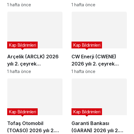
çeyrek bilançosunu
bilançosunu açıkladı
1 hafta önce
1 hafta önce
açıkladı
Kap Bildirimleri
Kap Bildirimleri
Arçelik (ARCLK) 2026
CW Enerji (CWENE)
yılı 2. çeyrek
2026 yılı 2. çeyrek
bilançosunu açıkladı
bilançosunu açıkladı
1 hafta önce
1 hafta önce
Kap Bildirimleri
Kap Bildirimleri
Tofaş Otomobil
Garanti Bankası
(TOASO) 2026 yılı 2.
(GARAN) 2026 yılı 2.