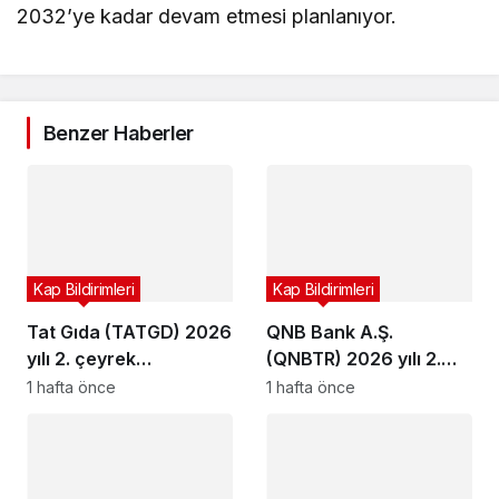
2032’ye kadar devam etmesi planlanıyor.
Benzer Haberler
Kap Bildirimleri
Kap Bildirimleri
Tat Gıda (TATGD) 2026
QNB Bank A.Ş.
yılı 2. çeyrek
(QNBTR) 2026 yılı 2.
bilançosunu açıkladı
çeyrek bilançosunu
1 hafta önce
1 hafta önce
açıkladı