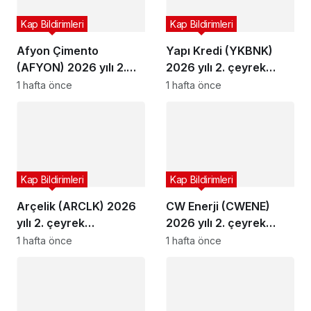
Kap Bildirimleri
Kap Bildirimleri
Afyon Çimento
Yapı Kredi (YKBNK)
(AFYON) 2026 yılı 2.
2026 yılı 2. çeyrek
çeyrek bilançosunu
bilançosunu açıkladı
1 hafta önce
1 hafta önce
açıkladı
Kap Bildirimleri
Kap Bildirimleri
Arçelik (ARCLK) 2026
CW Enerji (CWENE)
yılı 2. çeyrek
2026 yılı 2. çeyrek
bilançosunu açıkladı
bilançosunu açıkladı
1 hafta önce
1 hafta önce