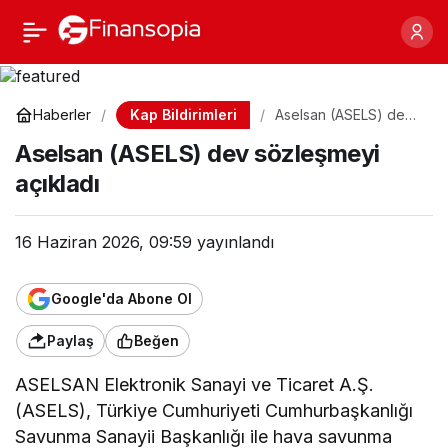
Aselsan (ASELS) dev
Paylaş
sözleşmeyi açıkladı
Kap Bildirimleri
Haberler
Aselsan (ASELS) dev
sözleşmeyi açıkladı
Aselsan (ASELS) dev sözleşmeyi
açıkladı
16 Haziran 2026, 09:59
yayınlandı
Google'da Abone Ol
Paylaş
Beğen
ASELSAN Elektronik Sanayi ve Ticaret A.Ş.
(ASELS), Türkiye Cumhuriyeti Cumhurbaşkanlığı
Savunma Sanayii Başkanlığı ile hava savunma