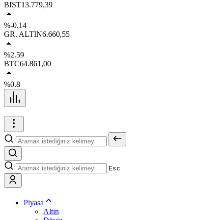
BIST
13.779,39
%-0.14
GR. ALTIN
6.660,55
%2.59
BTC
64.861,00
%0.8
Esc
Piyasa
Altın