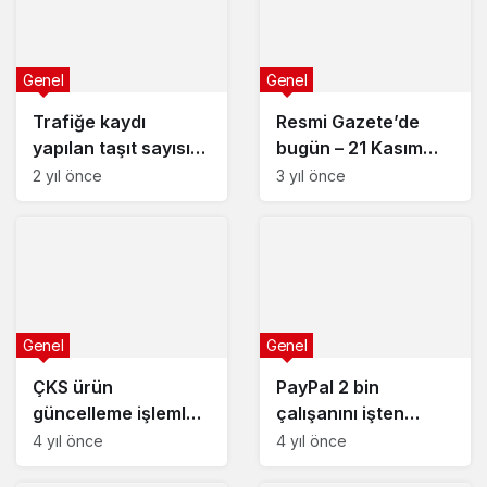
Genel
Genel
Trafiğe kaydı
Resmi Gazete’de
yapılan taşıt sayısı
bugün – 21 Kasım
arttı
2023
2 yıl önce
3 yıl önce
Genel
Genel
ÇKS ürün
PayPal 2 bin
güncelleme işlemleri
çalışanını işten
E-Devlet üzerinden
çıkaracak
4 yıl önce
4 yıl önce
başladı