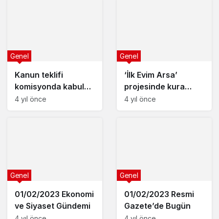
Genel
Genel
Kanun teklifi
‘İlk Evim Arsa’
komisyonda kabul
projesinde kura
edildi: 2 bin lirayı
çekimi bugün
4 yıl önce
4 yıl önce
aşmayan borçlar
başlıyor
siliniyor
Genel
Genel
01/02/2023 Ekonomi
01/02/2023 Resmi
ve Siyaset Gündemi
Gazete’de Bugün
4 yıl önce
4 yıl önce