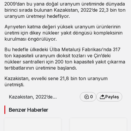
2009’dan bu yana doğal uranyum üretiminde dünyada
birinci sırada bulunan Kazakistan, 2022’de 22,3 bin ton
uranyum üretmeyi hedefliyor.
Ayrıyeten katma değeri yüksek uranyum ürünlerinin
üretimi için dikey nükleer yakıt döngüsü kompleksinin
kurulması öngörülüyor.
Bu hedefle ülkedeki Ülba Metalurji Fabrikası’nda 317
ton kapasiteli uranyum dioksit tozları ve Çin’deki
nükleer santralleri için 200 ton kapasiteli yakıt çıkarma
tertibatlarının üretimine başlandı.
Kazakistan, evvelki sene 21,8 bin ton uranyum
üretmişti.
Kazakistan, 2022’de
0
Paylaş
22,3 bin ton uranyum
üretecek
Benzer Haberler