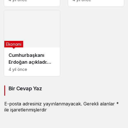
Ekonomi
Cumhurbaşkanı
Erdoğan açıkladı:
TCMB’nin döviz
4 yıl önce
rezervini 130 milyar
dolara çıkardık
Bir Cevap Yaz
E-posta adresiniz yayınlanmayacak.
Gerekli alanlar
*
ile işaretlenmişlerdir