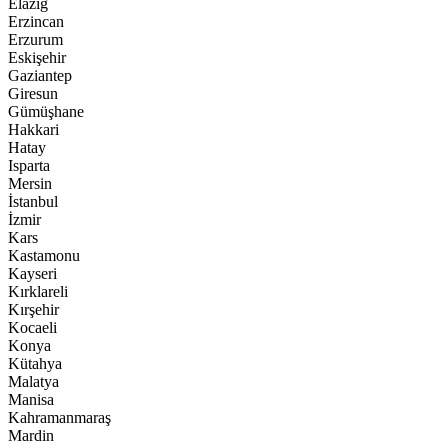
Elazığ
Erzincan
Erzurum
Eskişehir
Gaziantep
Giresun
Gümüşhane
Hakkari
Hatay
Isparta
Mersin
İstanbul
İzmir
Kars
Kastamonu
Kayseri
Kırklareli
Kırşehir
Kocaeli
Konya
Kütahya
Malatya
Manisa
Kahramanmaraş
Mardin