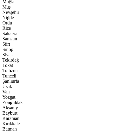
Muğla
Muş
Nevşehir
Niğde
Ordu
Rize
Sakarya
Samsun
Siirt
Sinop
Sivas
Tekirdağ
Tokat
Trabzon
Tunceli
Şanlıurfa
Uşak
Van
Yozgat
Zonguldak
Aksaray
Bayburt
Karaman
Kırıkkale
Batman