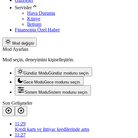
Gazeteler
Servisler
Hava Durumu
Künye
İletişim
Finansopia Özel Haber
Mod değiştir
Mod Ayarları
Mod seçin, deneyimini kişiselleştirin.
Gündüz Modu
Gündüz modunu seçin.
Gece Modu
Gece modunu seçin.
Sistem Modu
Sistem modunu seçin.
Son Gelişmeler
11:29
Kredi kartı ve ihtiyaç kredilerinde artış
11:27