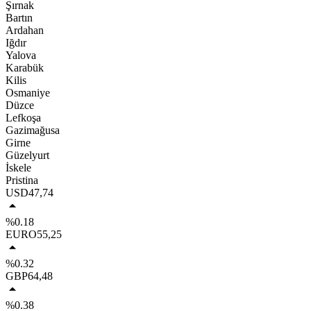
Şırnak
Bartın
Ardahan
Iğdır
Yalova
Karabük
Kilis
Osmaniye
Düzce
Lefkoşa
Gazimağusa
Girne
Güzelyurt
İskele
Pristina
USD
47,74
%0.18
EURO
55,25
%0.32
GBP
64,48
%0.38