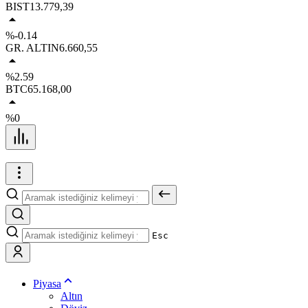
BIST
13.779,39
%-0.14
GR. ALTIN
6.660,55
%2.59
BTC
65.168,00
%0
Esc
Piyasa
Altın