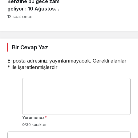
Benzine bu gece zam
geliyor : 10 Ağustos
2026 güncel akaryakıt
12 saat önce
fiyatları
Bir Cevap Yaz
E-posta adresiniz yayınlanmayacak.
Gerekli alanlar
*
ile işaretlenmişlerdir
Yorumunuz
*
0
/30 karakter