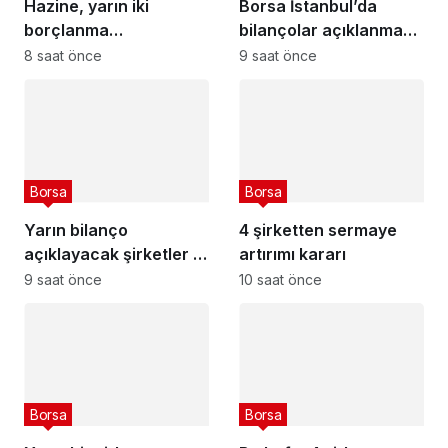
Hazine, yarın iki
Borsa İstanbul’da
borçlanma
bilançolar açıklanmaya
gerçekleştirecek – 10
devam ediyor : 2026 2.
8 saat önce
9 saat önce
Ağustos 2026
çeyrek bilanço tarihleri
Borsa
Borsa
Yarın bilanço
4 şirketten sermaye
açıklayacak şirketler –
artırımı kararı
10 Ağustos 2026
9 saat önce
10 saat önce
Borsa
Borsa