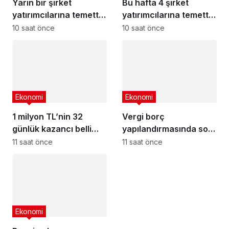
Yarın bir şirket
Bu hafta 4 şirket
yatırımcılarına temettü
yatırımcılarına temettü
dağıtacak – 10 Ağustos
dağıtacak – 10 Ağustos
10 saat önce
10 saat önce
2026
2026
Ekonomi
Ekonomi
1 milyon TL’nin 32
Vergi borç
günlük kazancı belli
yapılandırmasında son
oldu : En yüksek
gün yaklaşıyor
11 saat önce
11 saat önce
mevduat faizi veren
bankalar
Ekonomi