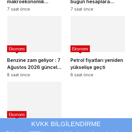
makroekonomik
bugün hesaplara
istikrar açıklaması
yatıyor
7 saat önce
7 saat önce
Ekonomi
Ekonomi
Benzine zam geliyor : 7
Petrol fiyatları yeniden
Ağustos 2026 güncel
yükselişe geçti
akaryakıt fiyatları
8 saat önce
8 saat önce
Ekonomi
KVKK BİLGİLENDİRME
Fed yetkililerinden faiz