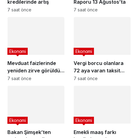
kredilerinde artış
Raporu 13 Ağustos’ta
7 saat önce
7 saat önce
Ekonomi
Ekonomi
Mevduat faizlerinde
Vergi borcu olanlara
yeniden zirve görüldü :
72 aya varan taksit
3 milyon liranın aylık
fırsatı
7 saat önce
7 saat önce
getirisi ne kadar oldu?
Ekonomi
Ekonomi
Bakan Şimşek’ten
Emekli maaş farkı