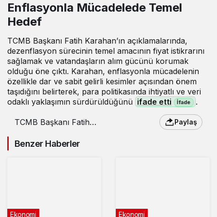
Enflasyonla Mücadelede Temel
Hedef
TCMB Başkanı Fatih Karahan’ın açıklamalarında,
dezenflasyon sürecinin temel amacının fiyat istikrarını
sağlamak ve vatandaşların alım gücünü korumak
olduğu öne çıktı. Karahan, enflasyonla mücadelenin
özellikle dar ve sabit gelirli kesimler açısından önem
taşıdığını belirterek, para politikasında ihtiyatlı ve veri
odaklı yaklaşımın sürdürüldüğünü
ifade etti
.
TCMB Başkanı Fatih
Paylaş
Karahan: Dar gelirlinin
alım gücünü korumak
Benzer Haberler
istiyoruz
Ekonomi
Ekonomi