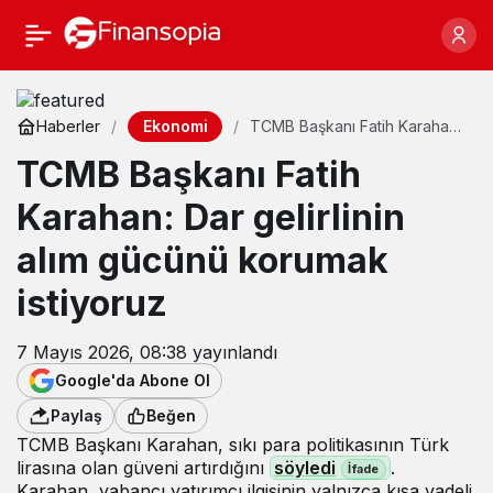
Ekonomi
Haberler
TCMB Başkanı Fatih Karahan:
Dar gelirlinin alım gücünü
TCMB Başkanı Fatih
korumak istiyoruz
Karahan: Dar gelirlinin
alım gücünü korumak
istiyoruz
7 Mayıs 2026, 08:38
yayınlandı
Google'da Abone Ol
Paylaş
Beğen
TCMB Başkanı Karahan, sıkı para politikasının Türk
lirasına olan güveni artırdığını
söyledi
.
Karahan, yabancı yatırımcı ilgisinin yalnızca kısa vadeli