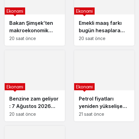
Ekonomi
Ekonomi
Bakan Şimşek’ten
Emekli maaş farkı
makroekonomik
bugün hesaplara
istikrar açıklaması
yatıyor
20 saat önce
20 saat önce
Ekonomi
Ekonomi
Benzine zam geliyor
Petrol fiyatları
: 7 Ağustos 2026
yeniden yükselişe
güncel akaryakıt
geçti
20 saat önce
21 saat önce
fiyatları