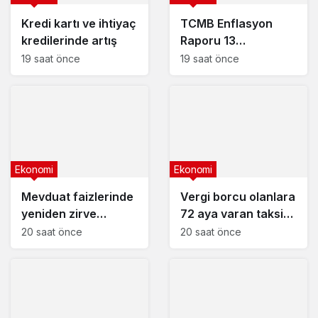
Kredi kartı ve ihtiyaç
TCMB Enflasyon
kredilerinde artış
Raporu 13
Ağustos’ta
19 saat önce
19 saat önce
Ekonomi
Ekonomi
Mevduat faizlerinde
Vergi borcu olanlara
yeniden zirve
72 aya varan taksit
görüldü : 3 milyon
fırsatı
20 saat önce
20 saat önce
liranın aylık getirisi
ne kadar oldu?