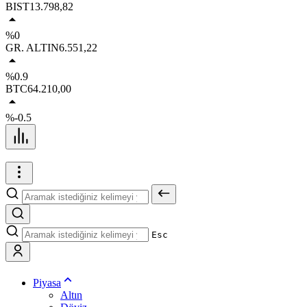
BIST
13.798,82
%0
GR. ALTIN
6.551,22
%0.9
BTC
64.210,00
%-0.5
Esc
Piyasa
Altın