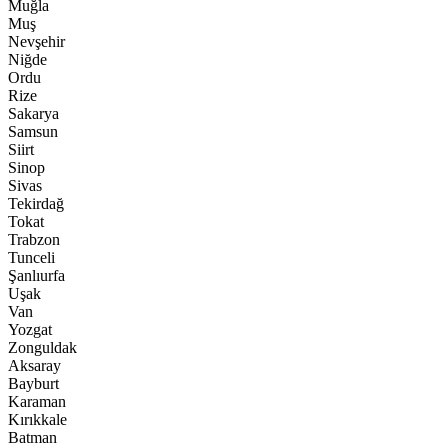
Muğla
Muş
Nevşehir
Niğde
Ordu
Rize
Sakarya
Samsun
Siirt
Sinop
Sivas
Tekirdağ
Tokat
Trabzon
Tunceli
Şanlıurfa
Uşak
Van
Yozgat
Zonguldak
Aksaray
Bayburt
Karaman
Kırıkkale
Batman