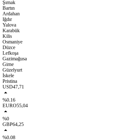
Şırnak
Bartın
Ardahan
Iğdır
Yalova
Karabük
Kilis
Osmaniye
Düzce
Lefkoşa
Gazimağusa
Girne
Güzelyurt
İskele
Pristina
USD
47,71
%0.16
EURO
55,04
%0
GBP
64,25
%0.08