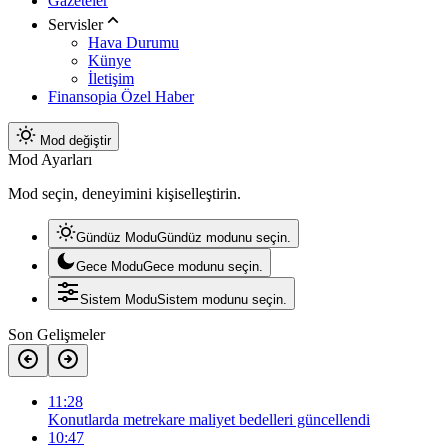
Gazeteler
Servisler
Hava Durumu
Künye
İletişim
Finansopia Özel Haber
Mod değiştir
Mod Ayarları
Mod seçin, deneyimini kişiselleştirin.
Gündüz Modu
Gündüz modunu seçin.
Gece Modu
Gece modunu seçin.
Sistem Modu
Sistem modunu seçin.
Son Gelişmeler
11:28
Konutlarda metrekare maliyet bedelleri güncellendi
10:47