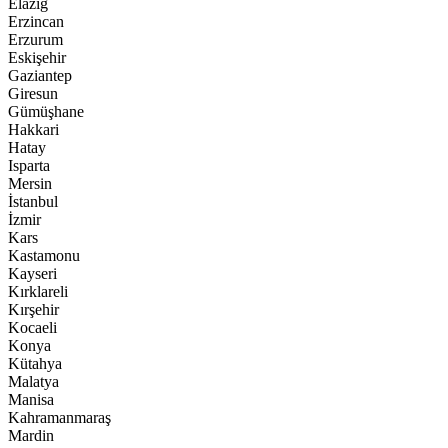
Elazığ
Erzincan
Erzurum
Eskişehir
Gaziantep
Giresun
Gümüşhane
Hakkari
Hatay
Isparta
Mersin
İstanbul
İzmir
Kars
Kastamonu
Kayseri
Kırklareli
Kırşehir
Kocaeli
Konya
Kütahya
Malatya
Manisa
Kahramanmaraş
Mardin