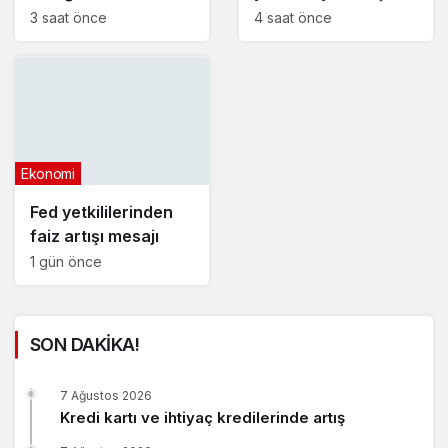
güncel akaryakıt
geçti
3 saat önce
4 saat önce
fiyatları
Ekonomi
Fed yetkililerinden
faiz artışı mesajı
1 gün önce
SON DAKİKA!
7 Ağustos 2026
Kredi kartı ve ihtiyaç kredilerinde artış