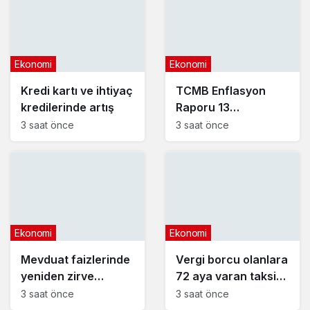
Ekonomi
Ekonomi
Kredi kartı ve ihtiyaç
TCMB Enflasyon
kredilerinde artış
Raporu 13
Ağustos’ta
3 saat önce
3 saat önce
Ekonomi
Ekonomi
Mevduat faizlerinde
Vergi borcu olanlara
yeniden zirve
72 aya varan taksit
görüldü : 3 milyon
fırsatı
3 saat önce
3 saat önce
liranın aylık getirisi