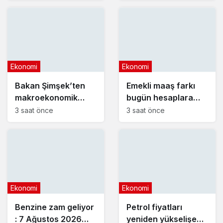
ne kadar oldu?
Ekonomi
Ekonomi
Bakan Şimşek’ten
Emekli maaş farkı
makroekonomik
bugün hesaplara
istikrar açıklaması
yatıyor
3 saat önce
3 saat önce
Ekonomi
Ekonomi
Benzine zam geliyor
Petrol fiyatları
: 7 Ağustos 2026
yeniden yükselişe