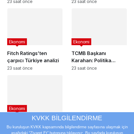
üst üste ikinci indirim
başladı
23 saat önce
23 saat önce
gelecek
Ekonomi
Ekonomi
Fitch Ratings’ten
TCMB Başkanı
çarpıcı Türkiye analizi
Karahan: Politika
faizindeki gerileme
23 saat önce
23 saat önce
piyasa faizlerine
yansımakta
Ekonomi
KVKK BİLGİLENDİRME
TCMB: Enflasyonun
ana eğilimi Temmuz’da
Bu kuruluşun KVKK kapsamında bilgilendirme sayfasına ulaşmak için
aşağıdaki “Ziyaret Et” butonuna tıklayınız. Bu sayfada kuruluşun