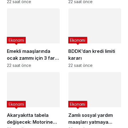
22 saat önce
22 saat önce
Ekonomi
Ekonomi
Emekli maaşlarında
BDDK’dan kredi limiti
ocak zammı için 3 farklı
kararı
senaryo
22 saat önce
22 saat önce
Ekonomi
Ekonomi
Akaryakıtta tabela
Zamlı sosyal yardım
değişecek: Motorine
maaşları yatmaya