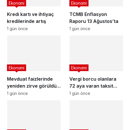
Ekonomi
Ekonomi
Kredi kartı ve ihtiyaç
TCMB Enflasyon
kredilerinde artış
Raporu 13 Ağustos’ta
1 gün önce
1 gün önce
Ekonomi
Ekonomi
Mevduat faizlerinde
Vergi borcu olanlara
yeniden zirve görüldü :
72 aya varan taksit
3 milyon liranın aylık
fırsatı
1 gün önce
1 gün önce
getirisi ne kadar oldu?