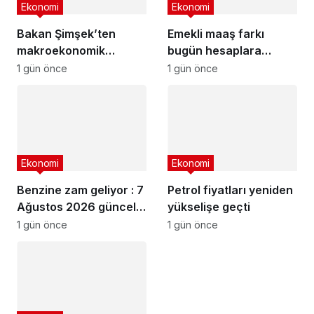
Ekonomi
Ekonomi
Bakan Şimşek’ten
Emekli maaş farkı
makroekonomik
bugün hesaplara
istikrar açıklaması
yatıyor
1 gün önce
1 gün önce
Ekonomi
Ekonomi
Benzine zam geliyor : 7
Petrol fiyatları yeniden
Ağustos 2026 güncel
yükselişe geçti
akaryakıt fiyatları
1 gün önce
1 gün önce