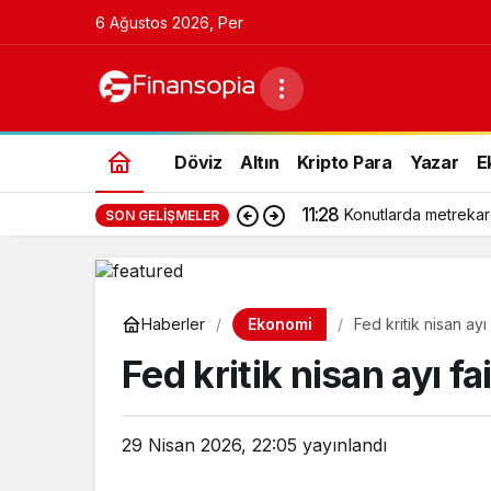
6 Ağustos 2026, Per
Döviz
Altın
Kripto Para
Yazar
E
11:28
Konutlarda metrekar
SON GELIŞMELER
Ekonomi
Haberler
Fed kritik nisan ayı 
Fed kritik nisan ayı fa
29 Nisan 2026, 22:05
yayınlandı