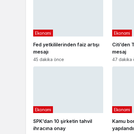
Ekonomi
Ekonomi
Fed yetkililerinden faiz artışı
Citi’den T
mesajı
mesaj
45 dakika önce
47 dakika
Ekonomi
Ekonomi
SPK’dan 10 şirketin tahvil
Kamu bo
ihracına onay
yapıland