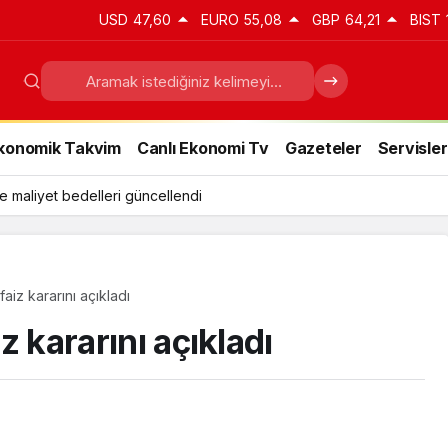
USD
47,60
EURO
55,08
GBP
64,21
BIST
konomik Takvim
Canlı Ekonomi Tv
Gazeteler
Servisler
e maliyet bedelleri güncellendi
faiz kararını açıkladı
iz kararını açıkladı