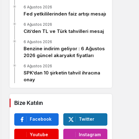
Sistem Modu
6 Ağustos 2026
Sistem modunu seçin.
Fed yetkililerinden faiz artışı mesajı
6 Ağustos 2026
Citi’den TL ve Türk tahvilleri mesaj
6 Ağustos 2026
Benzine indirim geliyor : 6 Ağustos
2026 güncel akaryakıt fiyatları
6 Ağustos 2026
SPK’dan 10 şirketin tahvil ihracına
onay
Bize Katılın
Facebook
Twitter
Youtube
Instagram