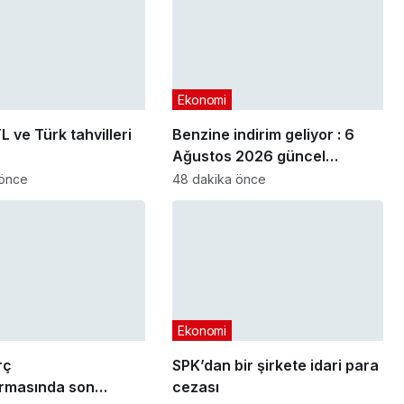
Ekonomi
L ve Türk tahvilleri
Benzine indirim geliyor : 6
Ağustos 2026 güncel
akaryakıt fiyatları
 önce
48 dakika önce
Ekonomi
rç
SPK’dan bir şirkete idari para
ırmasında son
cezası