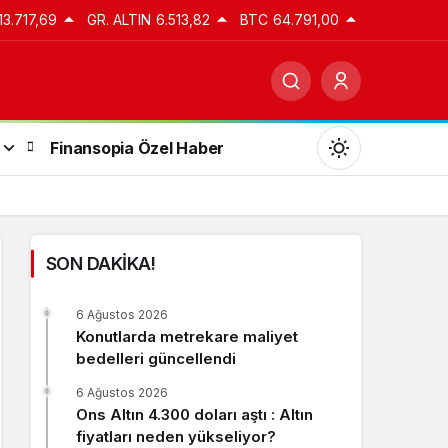
13.717,69
GR. ALTIN
6.513,82
BTC
64.791,00
Finansopia Özel Haber
SON DAKİKA!
Gündüz Modu
6 Ağustos 2026
Gündüz modunu seçin.
Konutlarda metrekare maliyet
bedelleri güncellendi
Gece Modu
6 Ağustos 2026
Gece modunu seçin.
Ons Altın 4.300 doları aştı : Altın
fiyatları neden yükseliyor?