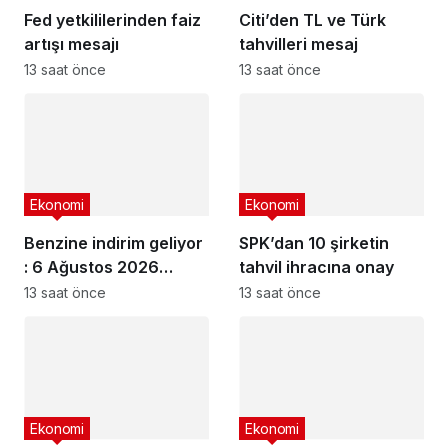
Fed yetkililerinden faiz
Citi’den TL ve Türk
artışı mesajı
tahvilleri mesaj
13 saat önce
13 saat önce
Ekonomi
Ekonomi
Benzine indirim geliyor
SPK’dan 10 şirketin
: 6 Ağustos 2026
tahvil ihracına onay
güncel akaryakıt
13 saat önce
13 saat önce
fiyatları
Ekonomi
Ekonomi