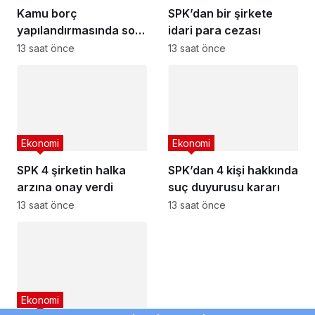
Kamu borç
SPK’dan bir şirkete
yapılandırmasında son
idari para cezası
başvuru tarihi
13 saat önce
13 saat önce
yaklaşıyor
Ekonomi
Ekonomi
SPK 4 şirketin halka
SPK’dan 4 kişi hakkında
arzına onay verdi
suç duyurusu kararı
13 saat önce
13 saat önce
Ekonomi