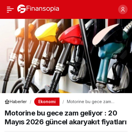
Motorine bu gece zam
Paylaş
geliyor : 20 Mayıs 2026
güncel akaryakıt
fiyatları
Ekonomi
Haberler
Motorine bu gece zam
geliyor : 20 Mayıs 2026
Motorine bu gece zam geliyor : 20
güncel akaryakıt fiyatları
Mayıs 2026 güncel akaryakıt fiyatları